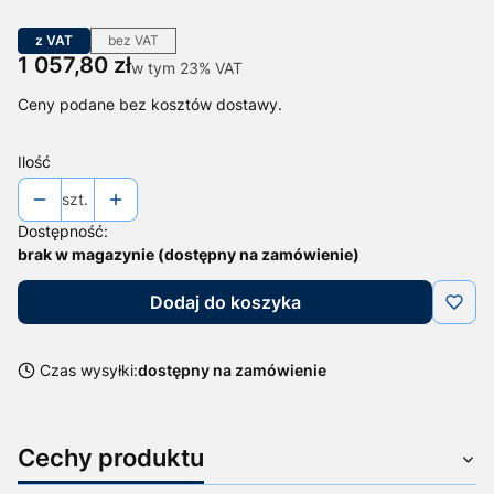
z VAT
bez VAT
Cena
1 057,80 zł
w tym 23% VAT
w tym
23%
VAT
Ceny podane bez kosztów dostawy.
Ilość
szt.
Dostępność:
brak w magazynie (dostępny na zamówienie)
Dodaj do koszyka
Czas wysyłki:
dostępny na zamówienie
Cechy produktu