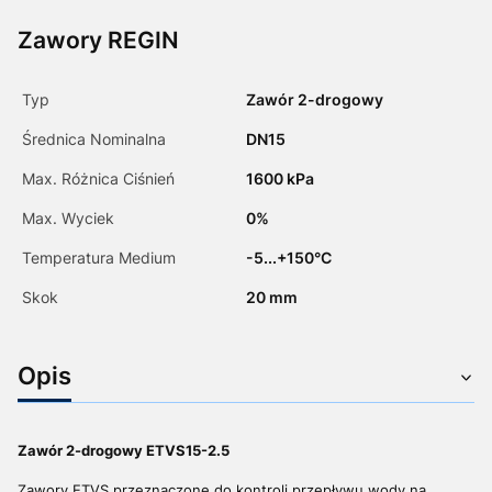
Zawory REGIN
Typ
Zawór 2-drogowy
Średnica Nominalna
DN15
Max. Różnica Ciśnień
1600 kPa
Max. Wyciek
0%
Temperatura Medium
-5...+150°C
Skok
20 mm
Opis
Zawór 2-drogowy ETVS15-2.5
Zawory ETVS przeznaczone do kontroli przepływu wody na