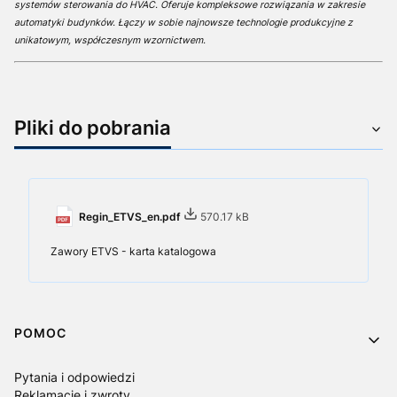
systemów sterowania do HVAC. Oferuje kompleksowe rozwiązania w zakresie
automatyki budynków. Łączy w sobie najnowsze technologie produkcyjne z
unikatowym, współczesnym wzornictwem.
Pliki do pobrania
Regin_ETVS_en.pdf
570.17 kB
Zawory ETVS - karta katalogowa
Linki w stopce
POMOC
Pytania i odpowiedzi
Reklamacje i zwroty