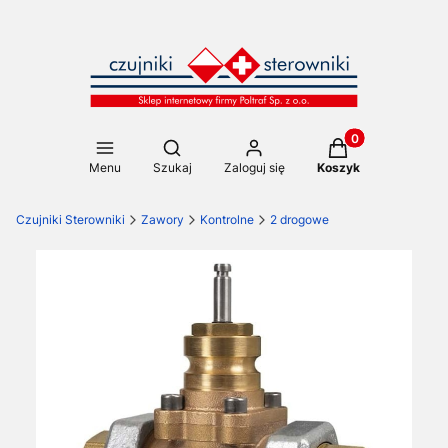
Produkty w koszy
Otwórz wyszukiwarkę
Menu
Szukaj
Zaloguj się
Koszyk
Czujniki Sterowniki
Zawory
Kontrolne
2 drogowe