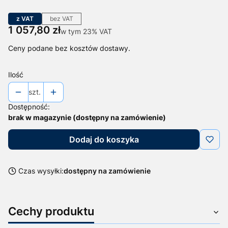
z VAT
bez VAT
Cena
1 057,80 zł
w tym 23% VAT
w tym
23%
VAT
Ceny podane bez kosztów dostawy.
Ilość
szt.
Dostępność:
brak w magazynie (dostępny na zamówienie)
Dodaj do koszyka
Czas wysyłki:
dostępny na zamówienie
Cechy produktu