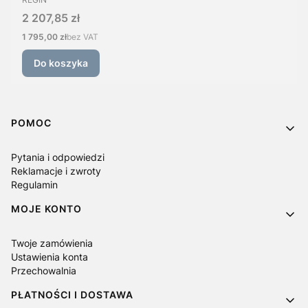
Cena
2 207,85 zł
Cena
1 795,00 zł
bez VAT
Do koszyka
Linki w stopce
POMOC
Pytania i odpowiedzi
Reklamacje i zwroty
Regulamin
MOJE KONTO
Twoje zamówienia
Ustawienia konta
Przechowalnia
PŁATNOŚCI I DOSTAWA