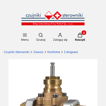
Produkty w koszy
Otwórz wyszukiwarkę
Menu
Szukaj
Zaloguj się
Koszyk
Czujniki Sterowniki
Zawory
Kontrolne
2 drogowe