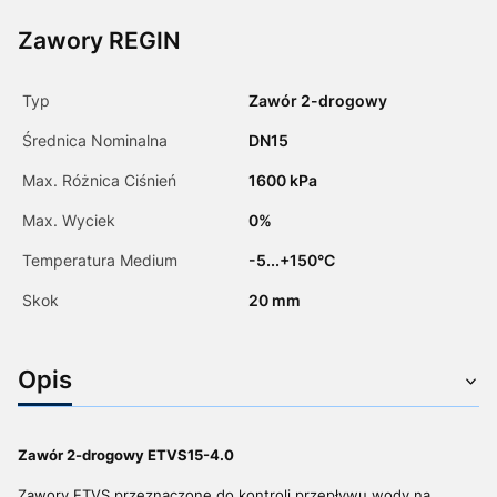
Zawory REGIN
Typ
Zawór 2-drogowy
Średnica Nominalna
DN15
Max. Różnica Ciśnień
1600 kPa
Max. Wyciek
0%
Temperatura Medium
-5...+150°C
Skok
20 mm
Opis
Zawór 2-drogowy ETVS15-4.0
Zawory ETVS przeznaczone do kontroli przepływu wody na