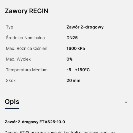
Zawory REGIN
Typ
Zawór 2-drogowy
Średnica Nominalna
DN25
Max. Różnica Ciśnień
1600 kPa
Max. Wyciek
0%
Temperatura Medium
-5...+150°C
Skok
20 mm
Opis
Zawór 2-drogowy ETVS25-10.0
Zawory ETVS przeznaczone do kontroli przepływu wody na