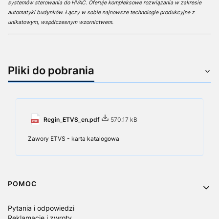
systemów sterowania do HVAC. Oferuje kompleksowe rozwiązania w zakresie
automatyki budynków. Łączy w sobie najnowsze technologie produkcyjne z
unikatowym, współczesnym wzornictwem.
Pliki do pobrania
Regin_ETVS_en.pdf
570.17 kB
Zawory ETVS - karta katalogowa
Linki w stopce
POMOC
Pytania i odpowiedzi
Reklamacje i zwroty