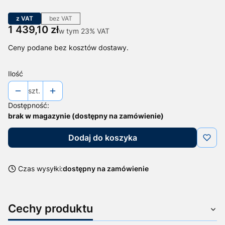
z VAT
bez VAT
Cena
1 439,10 zł
w tym 23% VAT
w tym
23%
VAT
Ceny podane bez kosztów dostawy.
Ilość
szt.
Dostępność:
brak w magazynie (dostępny na zamówienie)
Dodaj do koszyka
Czas wysyłki:
dostępny na zamówienie
Cechy produktu