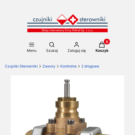
Produkty w koszy
Otwórz wyszukiwarkę
Menu
Szukaj
Zaloguj się
Koszyk
Czujniki Sterowniki
Zawory
Kontrolne
2 drogowe