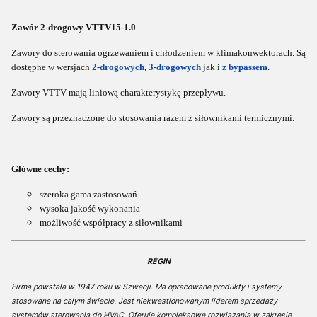
Zawór 2-drogowy VTTV15-1.0
Zawory do sterowania ogrzewaniem i chłodzeniem w klimakonwektorach. Są
dostępne w wersjach
2-drogowych
,
3-drogowych
jak i
z bypassem
.
Zawory VTTV mają liniową charakterystykę przepływu.
Zawory są przeznaczone do stosowania razem z siłownikami termicznymi.
Główne cechy:
szeroka gama zastosowań
wysoka jakość wykonania
możliwość współpracy z siłownikami
REGIN
Firma powstała w 1947 roku w Szwecji. Ma opracowane produkty i systemy
stosowane na całym świecie. Jest niekwestionowanym liderem sprzedaży
systemów sterowania do HVAC. Oferuje kompleksowe rozwiązania w zakresie