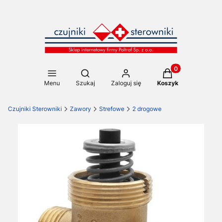
Produkty w koszy
Otwórz wyszukiwarkę
Menu
Szukaj
Zaloguj się
Koszyk
Czujniki Sterowniki
Zawory
Strefowe
2 drogowe