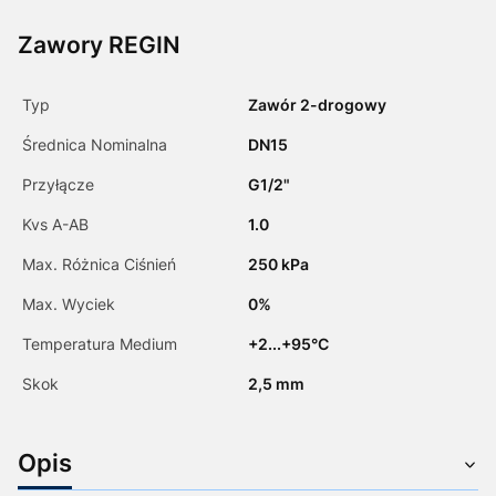
Zawory REGIN
Typ
Zawór 2-drogowy
Średnica Nominalna
DN15
Przyłącze
G1/2"
Kvs A-AB
1.0
Max. Różnica Ciśnień
250 kPa
Max. Wyciek
0%
Temperatura Medium
+2...+95°C
Skok
2,5 mm
Opis