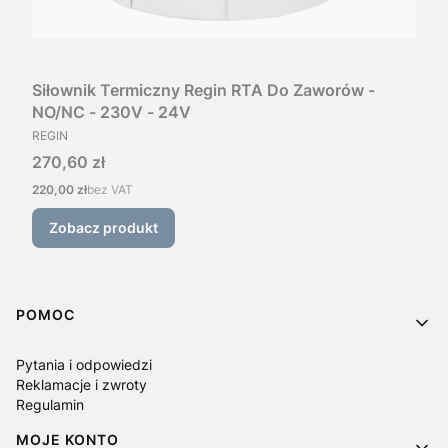
Siłownik Termiczny Regin RTA Do Zaworów -
NO/NC - 230V - 24V
PRODUCENT
REGIN
Cena
270,60 zł
Cena
220,00 zł
bez VAT
Zobacz produkt
Linki w stopce
POMOC
Pytania i odpowiedzi
Reklamacje i zwroty
Regulamin
MOJE KONTO