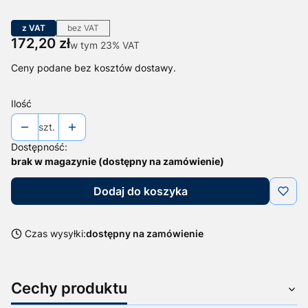
z VAT
bez VAT
Cena
172,20 zł
w tym 23% VAT
w tym
23%
VAT
Ceny podane bez kosztów dostawy.
Ilość
szt.
Dostępność:
brak w magazynie (dostępny na zamówienie)
Dodaj do koszyka
Czas wysyłki:
dostępny na zamówienie
Cechy produktu