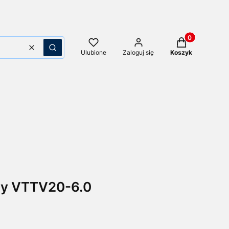
Produkty w kos
Wyczyść
Szukaj
Ulubione
Zaloguj się
Koszyk
wy VTTV20-6.0