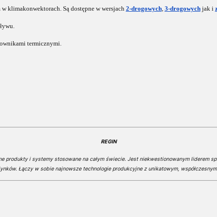
 w klimakonwektorach. Są dostępne w wersjach
2-drogowych
,
3-drogowych
jak i
ływu.
łownikami termicznymi.
REGIN
ne produkty i systemy stosowane na całym świecie. Jest niekwestionowanym liderem s
ynków. Łączy w sobie najnowsze technologie produkcyjne z unikatowym, współczesny