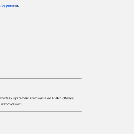
z bypassem
.
przedaży systemów sterowania do HVAC. Oferuje
m wzornictwem.