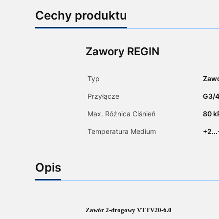
Cechy produktu
Zawory REGIN
Typ
Zaw
Przyłącze
G3/4
Max. Różnica Ciśnień
80 k
Temperatura Medium
+2..
Opis
Zawór 2-drogowy VTTV20-6.0