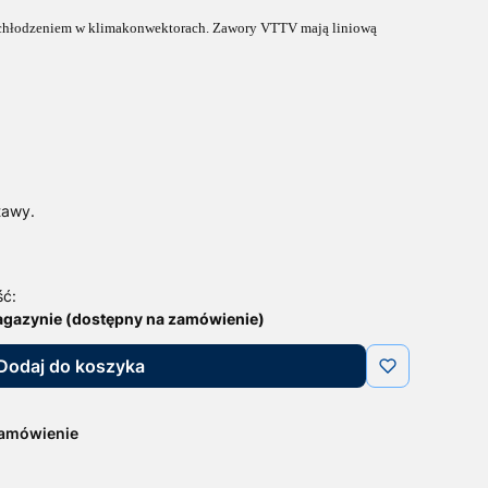
 chłodzeniem w klimakonwektorach
.
Zawory VTTV mają liniową
tawy.
ść:
agazynie (dostępny na zamówienie)
Dodaj do koszyka
zamówienie