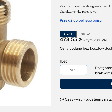
Zawory do sterowania ogrzewaniem i
charakterystykę przepływu.
Przejdź do pełnego opisu
z VAT
bez VAT
Cena
473,55 zł
w tym 23% VAT
w tym
23%
VAT
Ceny podane bez kosztów dos
Ilość
Dostępno
szt.
brak w m
Czas wysyłki:
dostępny na 