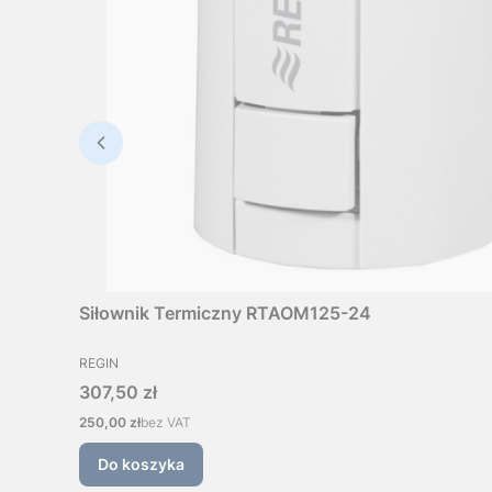
Siłownik Termiczny RTAOM125-24
PRODUCENT
REGIN
Cena
307,50 zł
Cena
250,00 zł
bez VAT
Do koszyka