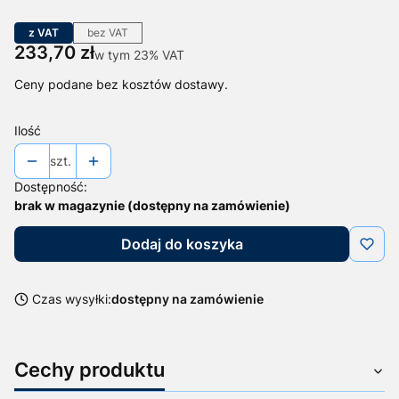
z VAT
bez VAT
Cena
233,70 zł
w tym 23% VAT
w tym
23%
VAT
Ceny podane bez kosztów dostawy.
Ilość
szt.
Dostępność:
brak w magazynie (dostępny na zamówienie)
Dodaj do koszyka
Czas wysyłki:
dostępny na zamówienie
Cechy produktu