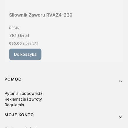
Siłownik Zaworu RVAZ4-230
PRODUCENT
REGIN
Cena
781,05 zł
Cena
635,00 zł
bez VAT
Do koszyka
Linki w stopce
POMOC
Pytania i odpowiedzi
Reklamacje i zwroty
Regulamin
MOJE KONTO