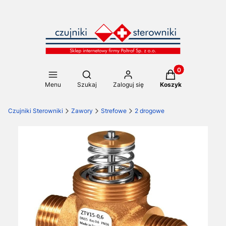
Produkty w koszy
Otwórz wyszukiwarkę
Menu
Szukaj
Zaloguj się
Koszyk
Czujniki Sterowniki
Zawory
Strefowe
2 drogowe