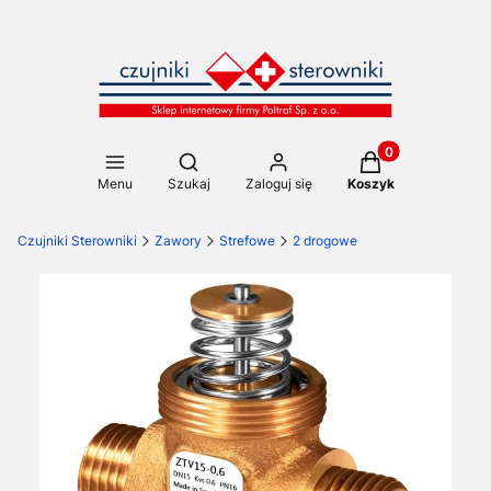
Produkty w koszy
Otwórz wyszukiwarkę
Menu
Szukaj
Zaloguj się
Koszyk
Czujniki Sterowniki
Zawory
Strefowe
2 drogowe