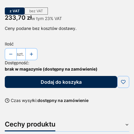
z VAT
bez VAT
Cena
233,70 zł
w tym 23% VAT
w tym
23%
VAT
Ceny podane bez kosztów dostawy.
Ilość
szt.
Dostępność:
brak w magazynie (dostępny na zamówienie)
Dodaj do koszyka
Czas wysyłki:
dostępny na zamówienie
Cechy produktu