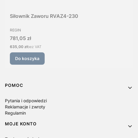
Siłownik Zaworu RVAZ4-230
PRODUCENT
REGIN
Cena
781,05 zł
Cena
635,00 zł
bez VAT
Do koszyka
Linki w stopce
POMOC
Pytania i odpowiedzi
Reklamacje i zwroty
Regulamin
MOJE KONTO