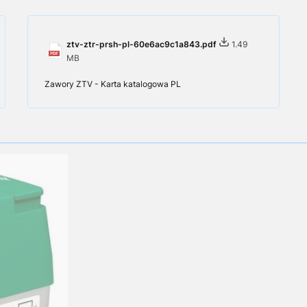
ztv-ztr-prsh-pl-60e6ac9c1a843.pdf
1.49
MB
Zawory ZTV - Karta katalogowa PL