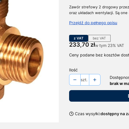
Zawór strefowy 2 drogowy przez
oraz układach wentylacji.
Są one 
Przejdź do pełnego opisu
z VAT
bez VAT
Cena
233,70 zł
w tym 23% VAT
w tym
23%
VAT
Ceny podane bez kosztów dos
Ilość
Dostępno
szt.
brak w m
Czas wysyłki:
dostępny na 