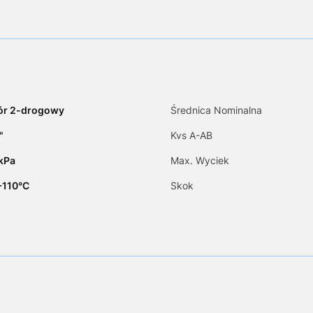
ór 2-drogowy
Średnica Nominalna
"
Kvs A-AB
kPa
Max. Wyciek
.+110°C
Skok