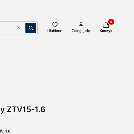
Produkty w kos
Wyczyść
Szukaj
Ulubione
Zaloguj się
Koszyk
y ZTV15-1.6
5-1.6