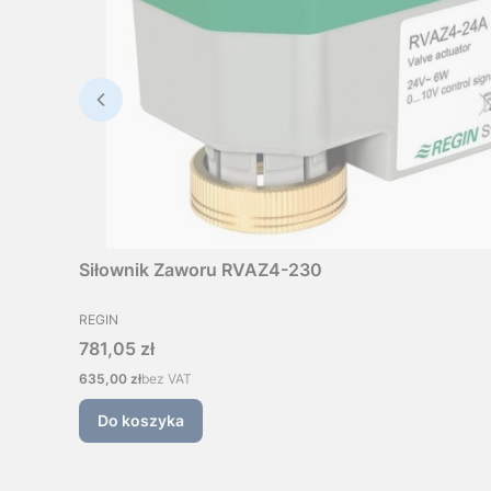
Siłownik Zaworu RVAZ4-230
PRODUCENT
REGIN
Cena
781,05 zł
Cena
635,00 zł
bez VAT
Do koszyka