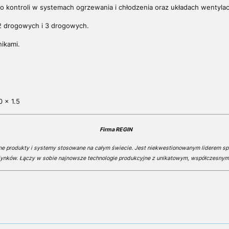
kontroli w systemach ogrzewania i chłodzenia oraz układach wentylacj
2 drogowych i 3 drogowych.
ikami.
 x 1.5
Firma REGIN
ne produkty i systemy stosowane na całym świecie. Jest niekwestionowanym liderem s
ynków. Łączy w sobie najnowsze technologie produkcyjne z unikatowym, współczesny