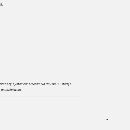
i.
przedaży systemów sterowania do HVAC. Oferuje
m wzornictwem.