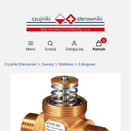
Produkty w koszy
Otwórz wyszukiwarkę
Menu
Szukaj
Zaloguj się
Koszyk
Czujniki Sterowniki
Zawory
Strefowe
2 drogowe