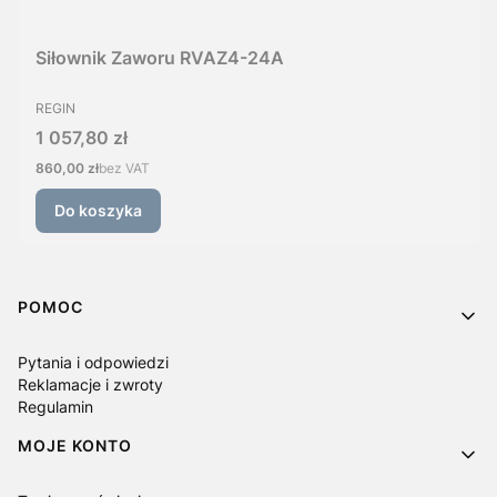
Siłownik Zaworu RVAZ4-24A
PRODUCENT
REGIN
Cena
1 057,80 zł
Cena
860,00 zł
bez VAT
Do koszyka
Linki w stopce
POMOC
Pytania i odpowiedzi
Reklamacje i zwroty
Regulamin
MOJE KONTO