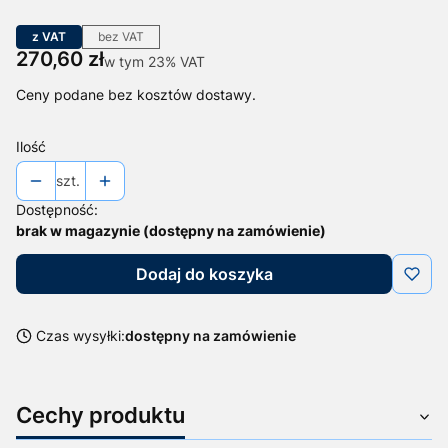
z VAT
bez VAT
Cena
270,60 zł
w tym 23% VAT
w tym
23%
VAT
Ceny podane bez kosztów dostawy.
Ilość
szt.
Dostępność:
brak w magazynie (dostępny na zamówienie)
Dodaj do koszyka
Czas wysyłki:
dostępny na zamówienie
Cechy produktu