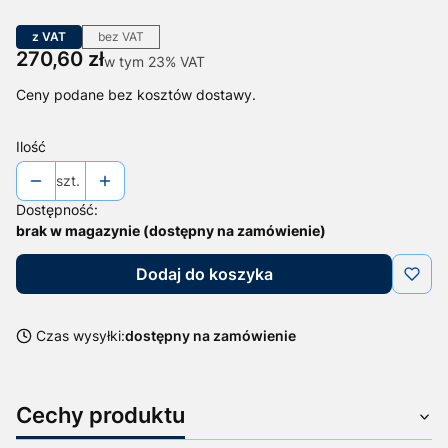
z VAT
bez VAT
Cena
270,60 zł
w tym 23% VAT
w tym
23%
VAT
Ceny podane bez kosztów dostawy.
Ilość
szt.
Dostępność:
brak w magazynie (dostępny na zamówienie)
Dodaj do koszyka
Czas wysyłki:
dostępny na zamówienie
Cechy produktu