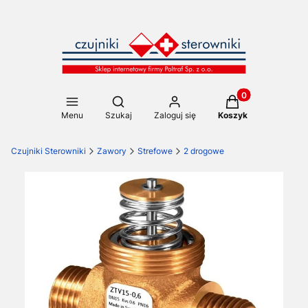
Produkty w koszy
Otwórz wyszukiwarkę
Menu
Szukaj
Zaloguj się
Koszyk
Czujniki Sterowniki
Zawory
Strefowe
2 drogowe