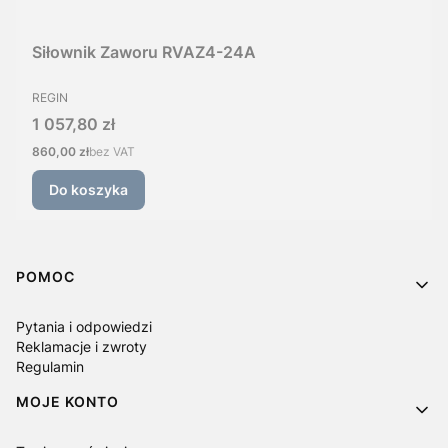
Siłownik Zaworu RVAZ4-24A
PRODUCENT
REGIN
Cena
1 057,80 zł
Cena
860,00 zł
bez VAT
Do koszyka
Linki w stopce
POMOC
Pytania i odpowiedzi
Reklamacje i zwroty
Regulamin
MOJE KONTO