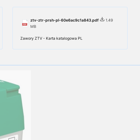
ztv-ztr-prsh-pl-60e6ac9c1a843.pdf
1.49
MB
Zawory ZTV - Karta katalogowa PL