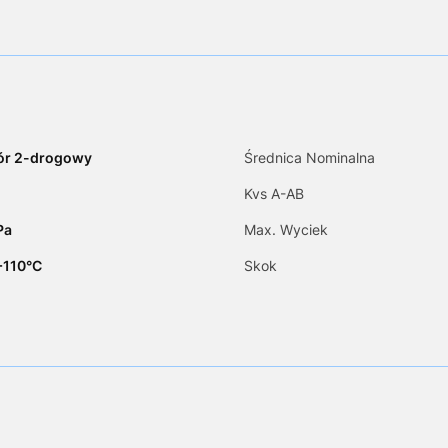
ór 2-drogowy
Średnica Nominalna
Kvs A-AB
Pa
Max. Wyciek
.+110°C
Skok