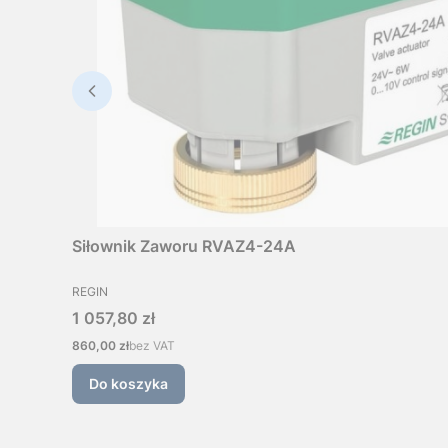
Siłownik Zaworu RVAZ4-24A
PRODUCENT
REGIN
Cena
1 057,80 zł
Cena
860,00 zł
bez VAT
Do koszyka