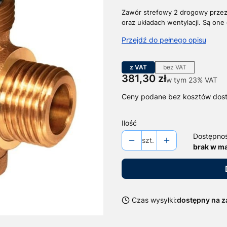
Zawór strefowy 2 drogowy przez
oraz układach wentylacji.
Są one 
Przejdź do pełnego opisu
z VAT
bez VAT
Cena
381,30 zł
w tym 23% VAT
w tym
23%
VAT
Ceny podane bez kosztów dos
Ilość
Dostępno
szt.
brak w m
Czas wysyłki:
dostępny na 