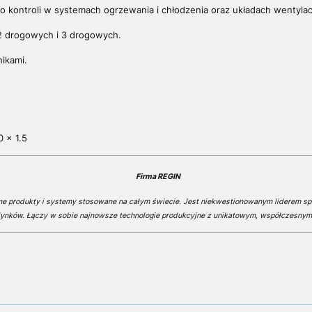
kontroli w systemach ogrzewania i chłodzenia oraz układach wentylacj
2 drogowych i 3 drogowych.
ikami.
 x 1.5
Firma REGIN
ne produkty i systemy stosowane na całym świecie. Jest niekwestionowanym liderem s
ynków. Łączy w sobie najnowsze technologie produkcyjne z unikatowym, współczesny