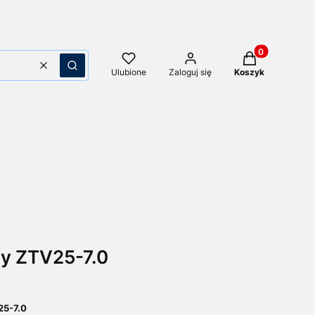
Produkty w kos
Wyczyść
Szukaj
Ulubione
Zaloguj się
Koszyk
y ZTV25-7.0
25-7.0