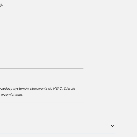
i.
przedaży systemów sterowania do HVAC. Oferuje
m wzornictwem.