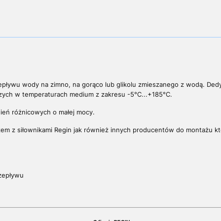
epływu wody na zimno, na gorąco lub glikolu zmieszanego z wodą. De
czych w
temperaturach medium z zakresu -5°C...+185°C
.
ień różnicowych o małej mocy.
em z siłownikami Regin jak również innych producentów do montażu kt
rzepływu