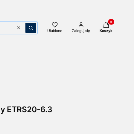
Produkty w kos
Wyczyść
Szukaj
Ulubione
Zaloguj się
Koszyk
y ETRS20-6.3