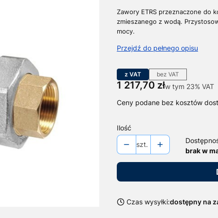
Zawory ETRS przeznaczone do kon
zmieszanego z wodą.
Przystosow
mocy.
Przejdź do pełnego opisu
z VAT
bez VAT
Cena
1 217,70 zł
w tym 23% VAT
w tym
23%
VAT
Ceny podane bez kosztów dos
Ilość
Dostępno
szt.
brak w m
Czas wysyłki:
dostępny na 