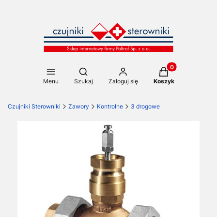
Produkty w koszy
Otwórz wyszukiwarkę
Menu
Szukaj
Zaloguj się
Koszyk
Czujniki Sterowniki
Zawory
Kontrolne
3 drogowe