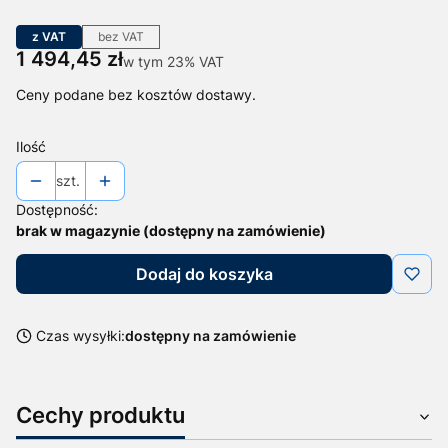
z VAT
bez VAT
Cena
1 494,45 zł
w tym 23% VAT
w tym
23%
VAT
Ceny podane bez kosztów dostawy.
Ilość
szt.
Dostępność:
brak w magazynie (dostępny na zamówienie)
Dodaj do koszyka
Czas wysyłki:
dostępny na zamówienie
Cechy produktu