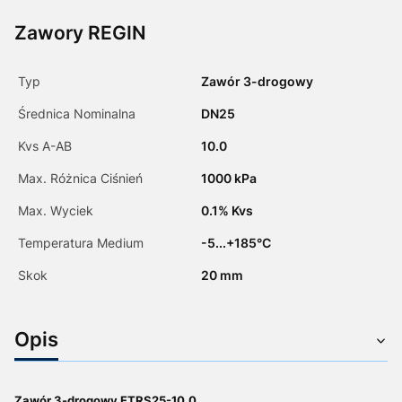
Zawory REGIN
Typ
Zawór 3-drogowy
Średnica Nominalna
DN25
Kvs A-AB
10.0
Max. Różnica Ciśnień
1000 kPa
Max. Wyciek
0.1% Kvs
Temperatura Medium
-5...+185°C
Skok
20 mm
Opis
Zawór 3-drogowy ETRS25-10.0