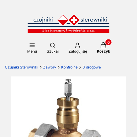
Produkty w koszy
Otwórz wyszukiwarkę
Menu
Szukaj
Zaloguj się
Koszyk
Czujniki Sterowniki
Zawory
Kontrolne
3 drogowe