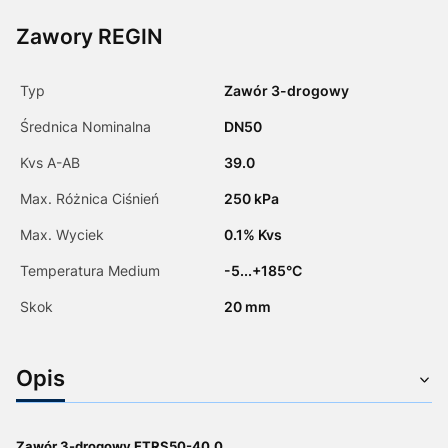
Zawory REGIN
Typ
Zawór 3-drogowy
Średnica Nominalna
DN50
Kvs A-AB
39.0
Max. Różnica Ciśnień
250 kPa
Max. Wyciek
0.1% Kvs
Temperatura Medium
-5...+185°C
Skok
20 mm
Opis
Zawór 3-drogowy ETRS50-40.0