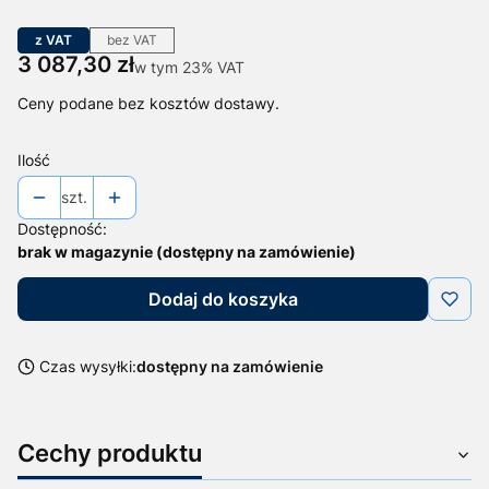
z VAT
bez VAT
Cena
3 087,30 zł
w tym 23% VAT
w tym
23%
VAT
Ceny podane bez kosztów dostawy.
Ilość
szt.
Dostępność:
brak w magazynie (dostępny na zamówienie)
Dodaj do koszyka
Czas wysyłki:
dostępny na zamówienie
Cechy produktu