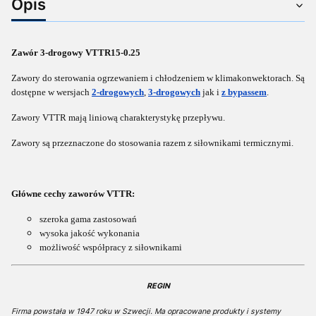
Opis
Zawór 3-drogowy VTTR15-0.25
Zawory do sterowania ogrzewaniem i chłodzeniem w klimakonwektorach. Są
dostępne w wersjach
2-drogowych
,
3-drogowych
jak i
z bypassem
.
Zawory VTTR mają liniową charakterystykę przepływu.
Zawory są przeznaczone do stosowania razem z siłownikami termicznymi.
Główne cechy zaworów VTTR:
szeroka gama zastosowań
wysoka jakość wykonania
możliwość współpracy z siłownikami
REGIN
Firma powstała w 1947 roku w Szwecji. Ma opracowane produkty i systemy