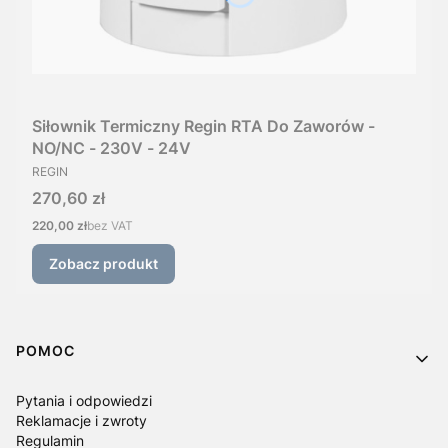
Siłownik Termiczny Regin RTA Do Zaworów -
NO/NC - 230V - 24V
PRODUCENT
REGIN
Cena
270,60 zł
Cena
220,00 zł
bez VAT
Zobacz produkt
Linki w stopce
POMOC
Pytania i odpowiedzi
Reklamacje i zwroty
Regulamin