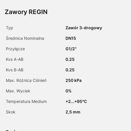
Zawory REGIN
Typ
Zawór 3-drogowy
Średnica Nominalna
DN15
Przyłącze
G1/2"
Kvs A-AB
0.25
Kvs B-AB
0.25
Max. Różnica Ciśnień
250 kPa
Max. Wyciek
0%
Temperatura Medium
+2...+95°C
Skok
2,5 mm