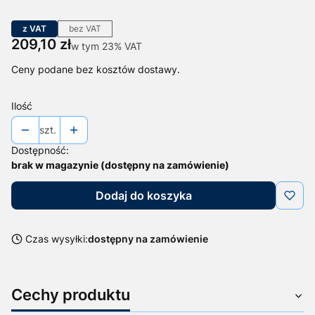
z VAT
bez VAT
Cena
209,10 zł
w tym 23% VAT
w tym
23%
VAT
Ceny podane bez kosztów dostawy.
Ilość
szt.
Dostępność:
brak w magazynie (dostępny na zamówienie)
Dodaj do koszyka
Czas wysyłki:
dostępny na zamówienie
Cechy produktu