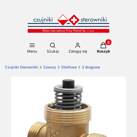
Produkty w koszy
Otwórz wyszukiwarkę
Menu
Szukaj
Zaloguj się
Koszyk
Czujniki Sterowniki
Zawory
Strefowe
3 drogowe