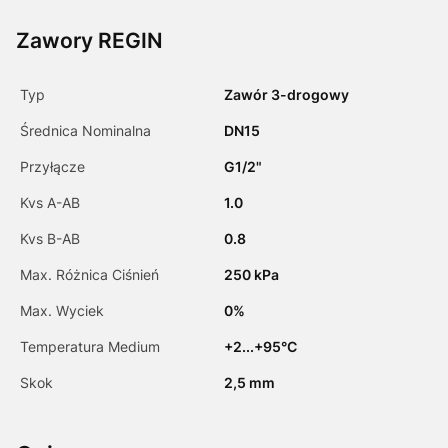
Zawory REGIN
Typ
Zawór 3-drogowy
Średnica Nominalna
DN15
Przyłącze
G1/2"
Kvs A-AB
1.0
Kvs B-AB
0.8
Max. Różnica Ciśnień
250 kPa
Max. Wyciek
0%
Temperatura Medium
+2...+95°C
Skok
2,5 mm