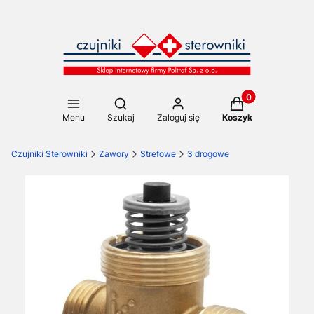
Produkty w koszy
Otwórz wyszukiwarkę
Menu
Szukaj
Zaloguj się
Koszyk
Czujniki Sterowniki
Zawory
Strefowe
3 drogowe