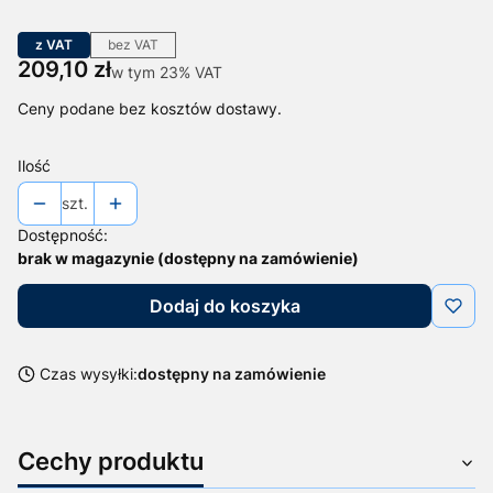
z VAT
bez VAT
Cena
209,10 zł
w tym 23% VAT
w tym
23%
VAT
Ceny podane bez kosztów dostawy.
Ilość
szt.
Dostępność:
brak w magazynie (dostępny na zamówienie)
Dodaj do koszyka
Czas wysyłki:
dostępny na zamówienie
Cechy produktu