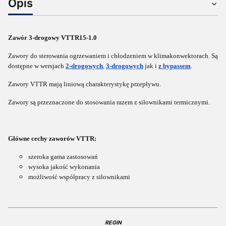
Opis
Zawór 3-drogowy VTTR15-1.0
Zawory do sterowania ogrzewaniem i chłodzeniem w klimakonwektorach. Są
dostępne w wersjach
2-drogowych
,
3-drogowych
jak i
z bypassem
.
Zawory VTTR mają liniową charakterystykę przepływu.
Zawory są przeznaczone do stosowania razem z siłownikami termicznymi.
Główne cechy zaworów VTTR:
szeroka gama zastosowań
wysoka jakość wykonania
możliwość współpracy z siłownikami
REGIN