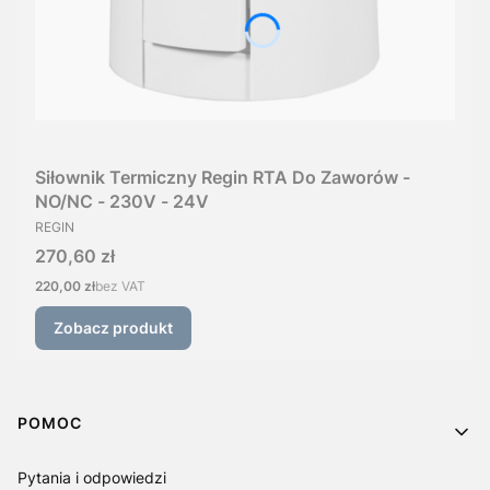
Siłownik Termiczny Regin RTA Do Zaworów -
NO/NC - 230V - 24V
PRODUCENT
REGIN
Cena
270,60 zł
Cena
220,00 zł
bez VAT
Zobacz produkt
Linki w stopce
POMOC
Pytania i odpowiedzi