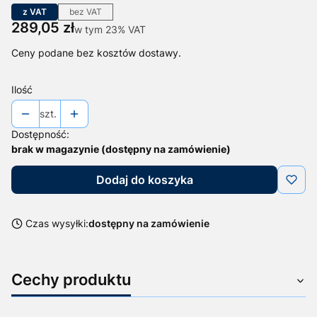
z VAT
bez VAT
Cena
289,05 zł
w tym 23% VAT
w tym
23%
VAT
Ceny podane bez kosztów dostawy.
Ilość
szt.
Dostępność:
brak w magazynie (dostępny na zamówienie)
Dodaj do koszyka
Czas wysyłki:
dostępny na zamówienie
Cechy produktu