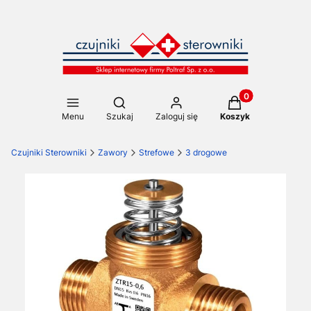
Produkty w koszy
Otwórz wyszukiwarkę
Menu
Szukaj
Zaloguj się
Koszyk
Czujniki Sterowniki
Zawory
Strefowe
3 drogowe