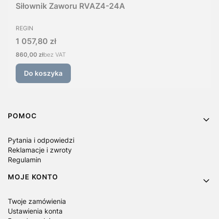
Siłownik Zaworu RVAZ4-24A
PRODUCENT
REGIN
Cena
1 057,80 zł
Cena
860,00 zł
bez VAT
Do koszyka
Linki w stopce
POMOC
Pytania i odpowiedzi
Reklamacje i zwroty
Regulamin
MOJE KONTO
Twoje zamówienia
Ustawienia konta