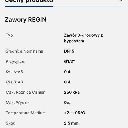
Zawory REGIN
Typ
Zawór 3-drogowy z
bypassem
Średnica Nominalna
DN15
Przyłącze
G1/2"
Kvs A-AB
0.4
Kvs B-AB
0.4
Max. Różnica Ciśnień
250 kPa
Max. Wyciek
0%
Temperatura Medium
+2...+95°C
Skok
2,5 mm