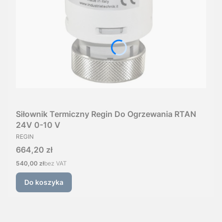
Siłownik Termiczny Regin Do Ogrzewania RTAN
24V 0-10 V
PRODUCENT
REGIN
Cena
664,20 zł
Cena
540,00 zł
bez VAT
Do koszyka