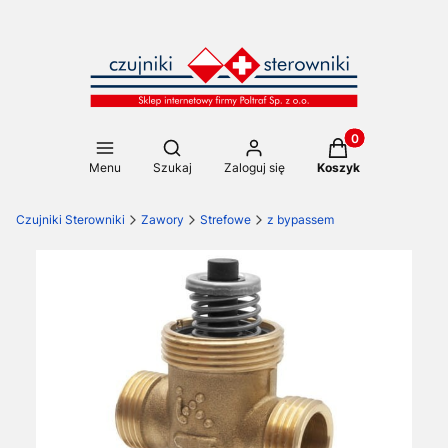
Produkty w koszy
Otwórz wyszukiwarkę
Menu
Szukaj
Zaloguj się
Koszyk
Czujniki Sterowniki
Zawory
Strefowe
z bypassem