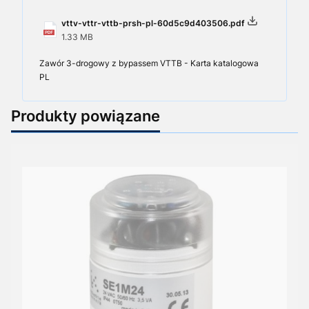
vttv-vttr-vttb-prsh-pl-60d5c9d403506.pdf
1.33 MB
Zawór 3-drogowy z bypassem VTTB - Karta katalogowa
PL
Produkty powiązane