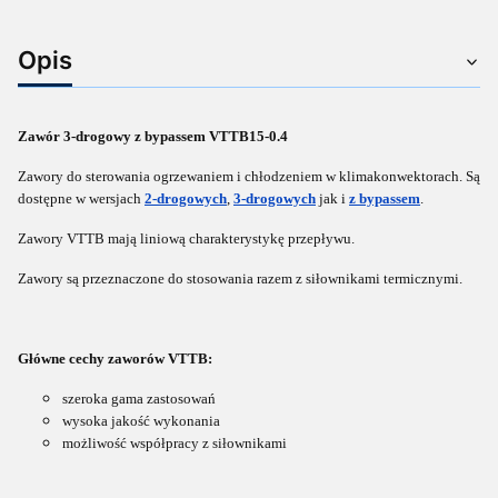
Opis
Zawór 3-drogowy z bypassem VTTB15-0.4
Zawory do sterowania ogrzewaniem i chłodzeniem w klimakonwektorach. Są
dostępne w wersjach
2-drogowych
,
3-drogowych
jak i
z bypassem
.
Zawory VTTB mają liniową charakterystykę przepływu.
Zawory są przeznaczone do stosowania razem z siłownikami termicznymi.
Główne cechy zaworów VTTB:
szeroka gama zastosowań
wysoka jakość wykonania
możliwość współpracy z siłownikami