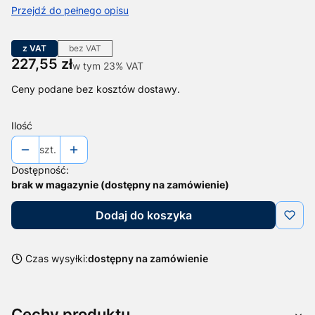
Przejdź do pełnego opisu
z VAT
bez VAT
Cena
227,55 zł
w tym 23% VAT
w tym
23%
VAT
Ceny podane bez kosztów dostawy.
Ilość
szt.
Dostępność:
brak w magazynie (dostępny na zamówienie)
Dodaj do koszyka
Czas wysyłki:
dostępny na zamówienie
Cechy produktu