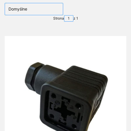
Domyślne
Strona
z 1