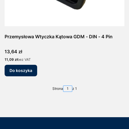
Przemysłowa Wtyczka Kątowa GDM - DIN - 4 Pin
Cena
13,64 zł
Cena
11,09 zł
bez VAT
Do koszyka
Strona
z 1