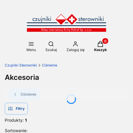
Produkty w koszy
Otwórz wyszukiwarkę
Menu
Szukaj
Zaloguj się
Koszyk
Czujniki Sterowniki
Ciśnienie
Akcesoria
Ciśnienie
Filtry
Produkty:
1
Lista produktów
Sortowanie: