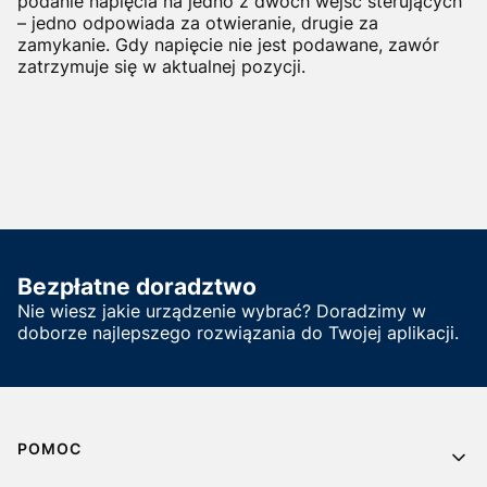
podanie napięcia na jedno z dwóch wejść sterujących
– jedno odpowiada za otwieranie, drugie za
zamykanie. Gdy napięcie nie jest podawane, zawór
zatrzymuje się w aktualnej pozycji.
Bezpłatne doradztwo
Nie wiesz jakie urządzenie wybrać? Doradzimy w
doborze najlepszego rozwiązania do Twojej aplikacji.
Linki w stopce
POMOC