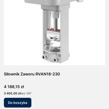
Siłownik Zaworu RVAN18-230
Cena
4 188,15 zł
Cena
3 405,00 zł
bez VAT
Do koszyka