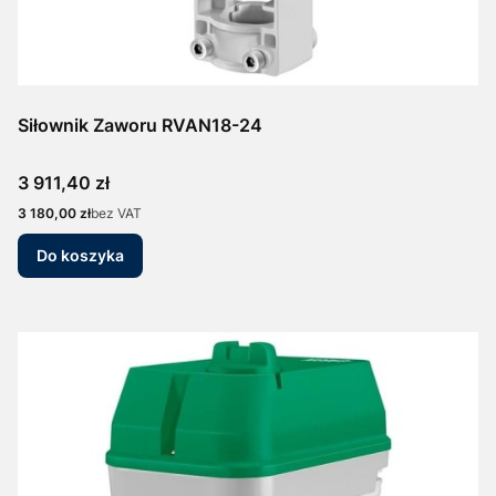
Siłownik Zaworu RVAN18-24
Cena
3 911,40 zł
Cena
3 180,00 zł
bez VAT
Do koszyka