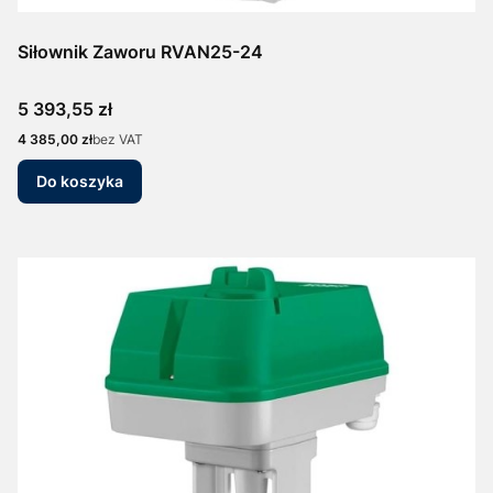
Siłownik Zaworu RVAN25-24
Cena
5 393,55 zł
Cena
4 385,00 zł
bez VAT
Do koszyka