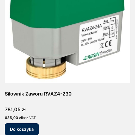
Siłownik Zaworu RVAZ4-230
Cena
781,05 zł
Cena
635,00 zł
bez VAT
Do koszyka