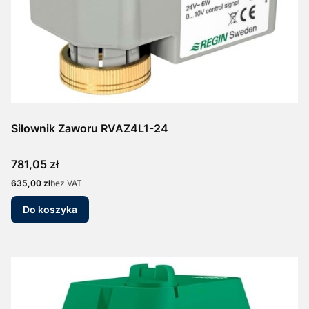
Siłownik Zaworu RVAZ4L1-24
Cena
781,05 zł
Cena
635,00 zł
bez VAT
Do koszyka