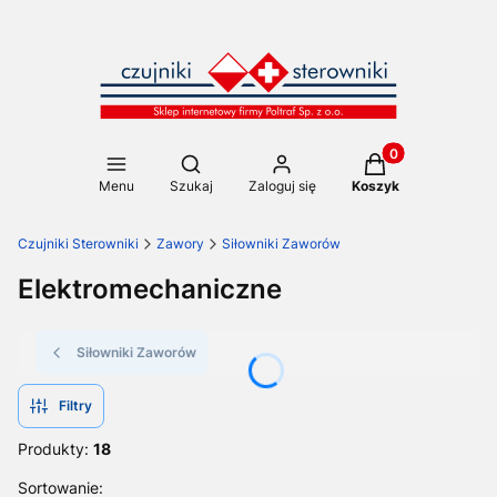
Produkty w koszy
Otwórz wyszukiwarkę
Menu
Szukaj
Zaloguj się
Koszyk
Czujniki Sterowniki
Zawory
Siłowniki Zaworów
Elektromechaniczne
Siłowniki Zaworów
Filtry
Produkty:
18
Lista produktów
Sortowanie: