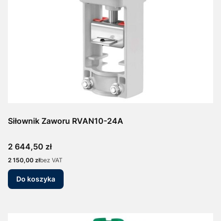
Siłownik Zaworu RVAN10-24A
Cena
2 644,50 zł
Cena
2 150,00 zł
bez VAT
Do koszyka