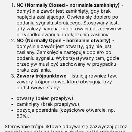
NC (Normally Closed – normalnie zamknięty)
-
d
omyślnie zawór jest
zamknięty,
gdy brak
napięcia zasilającego.
Otwiera się dopiero po
podaniu sygnału sterującego.
Stosowany jest,
gdy zależy nam na zablokowaniu przepływu w
przypadku awarii lub odłączenia zasilania.
NO (Normally Open – normalnie otwarty)
-
d
omyślnie zawór
jest otwarty,
gdy nie jest
zasilany.
Zamknięcie następuje dopiero po
podaniu sygnału.
Wykorzystywany tam, gdzie
przepływ musi być zachowany w przypadku
braku zasilania.
Zawory trójpunktowe
- i
stnieją również tzw.
zawory trójpunktowe, które obsługują trzy
podstawowe stany:
otwarty (pełen przepływ),
zamknięty (brak przepływu),
pozycja pośrednia (częściowe otwarcie, np.
50%).
Sterowanie trójpunktowe odbywa się zazwyczaj przez