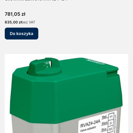
Cena
781,05 zł
Cena
635,00 zł
bez VAT
Do koszyka