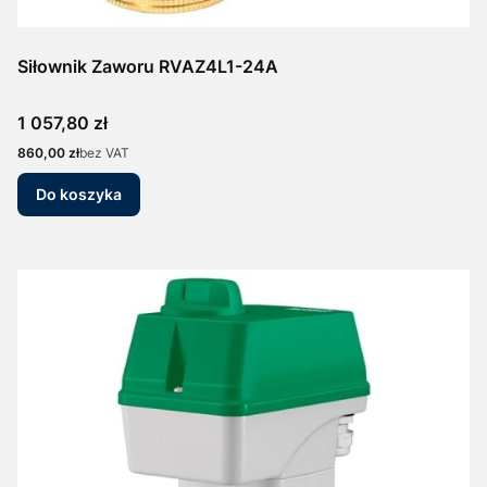
Siłownik Zaworu RVAZ4L1-24A
Cena
1 057,80 zł
Cena
860,00 zł
bez VAT
Do koszyka