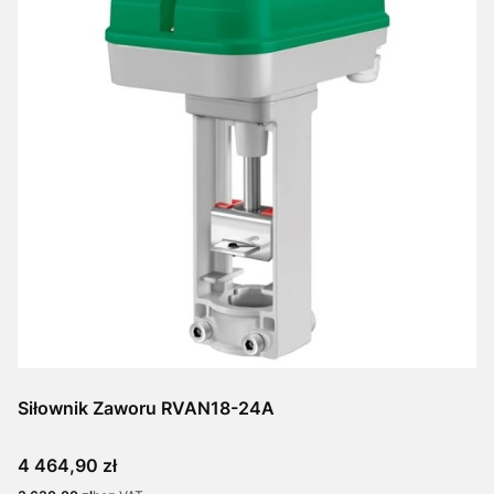
Siłownik Zaworu RVAN18-24A
Cena
4 464,90 zł