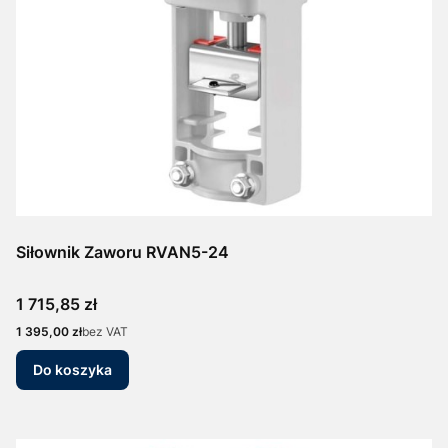
Siłownik Zaworu RVAN5-24
Cena
1 715,85 zł
Cena
1 395,00 zł
bez VAT
Do koszyka