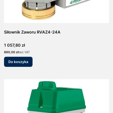
Siłownik Zaworu RVAZ4-24A
Cena
1 057,80 zł
Cena
860,00 zł
bez VAT
Do koszyka