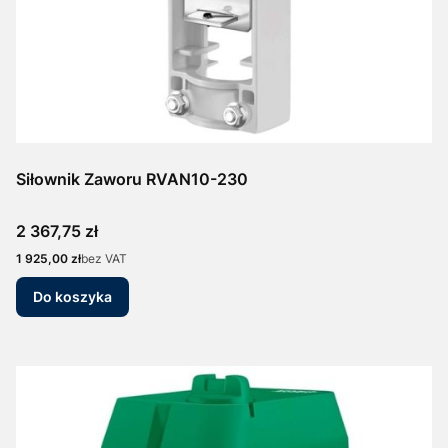
Siłownik Zaworu RVAN10-230
Cena
2 367,75 zł
Cena
1 925,00 zł
bez VAT
Do koszyka