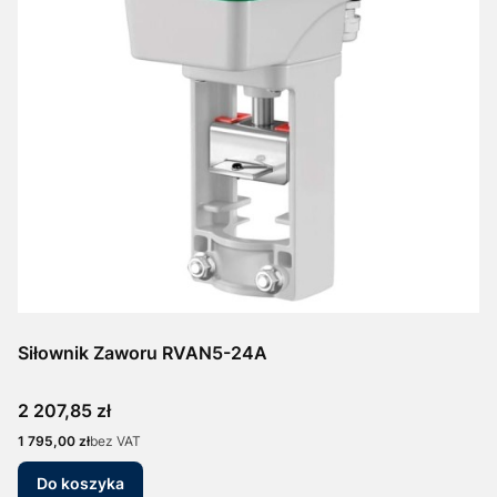
Siłownik Zaworu RVAN5-24A
Cena
2 207,85 zł
Cena
1 795,00 zł
bez VAT
Do koszyka