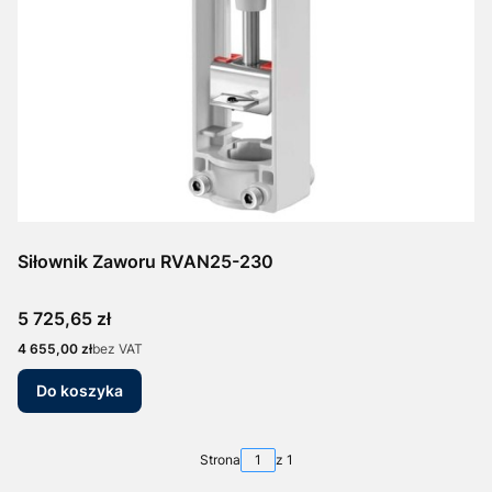
Siłownik Zaworu RVAN25-230
Cena
5 725,65 zł
Cena
4 655,00 zł
bez VAT
Do koszyka
Strona
z 1