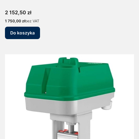
Cena
2 152,50 zł
Cena
1 750,00 zł
bez VAT
Do koszyka