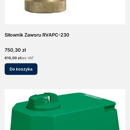
Siłownik Zaworu RVAPC-230
Cena
750,30 zł
Cena
610,00 zł
bez VAT
Do koszyka