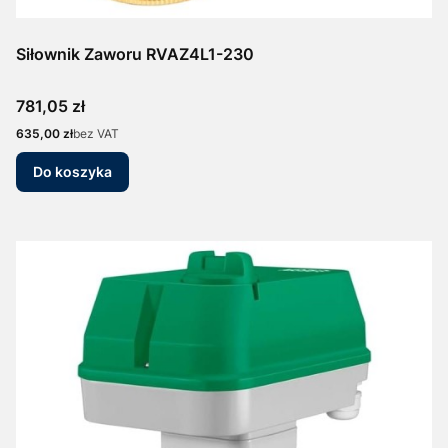
Siłownik Zaworu RVAZ4L1-230
Cena
781,05 zł
Cena
635,00 zł
bez VAT
Do koszyka