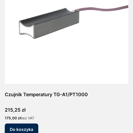
Czujnik Temperatury TG-A1/PT1000
Cena
215,25 zł
Cena
175,00 zł
bez VAT
Do koszyka