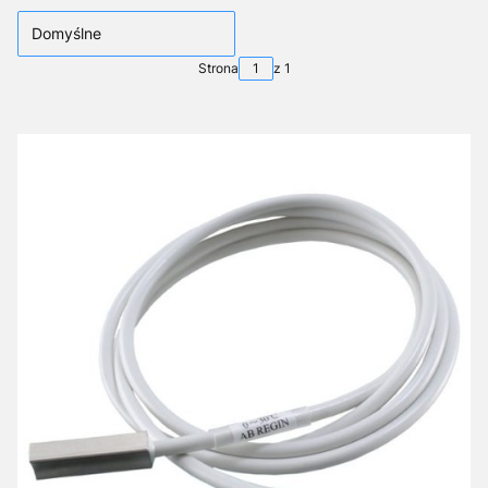
Domyślne
Strona
z 1