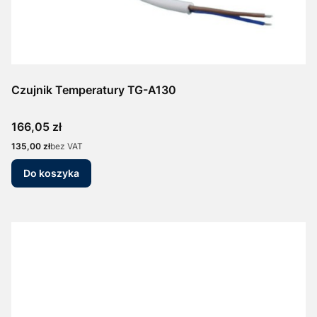
Czujnik Temperatury TG-A130
Cena
166,05 zł
Cena
135,00 zł
bez VAT
Do koszyka