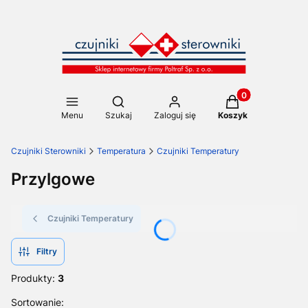
Produkty w koszy
Otwórz wyszukiwarkę
Menu
Szukaj
Zaloguj się
Koszyk
Czujniki Sterowniki
Temperatura
Czujniki Temperatury
Przylgowe
Czujniki Temperatury
Filtry
Produkty:
3
Lista produktów
Sortowanie: