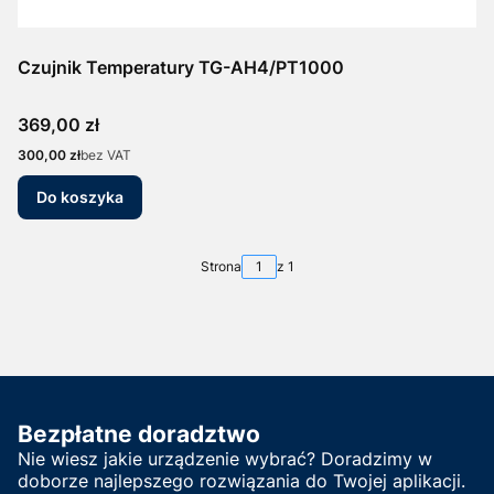
Czujnik Temperatury TG-AH4/PT1000
Cena
369,00 zł
Cena
300,00 zł
bez VAT
Do koszyka
Strona
z 1
Bezpłatne doradztwo
Nie wiesz jakie urządzenie wybrać? Doradzimy w
doborze najlepszego rozwiązania do Twojej aplikacji.