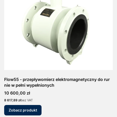
Flow55 - przepływomierz elektromagnetyczny do rur
nie w pełni wypełnionych
Cena
10 600,00 zł
Cena
8 617,89 zł
bez VAT
Zobacz produkt