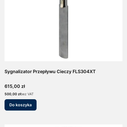
Sygnalizator Przepływu Cieczy FLS304XT
Cena
615,00 zł
Cena
500,00 zł
bez VAT
Do koszyka