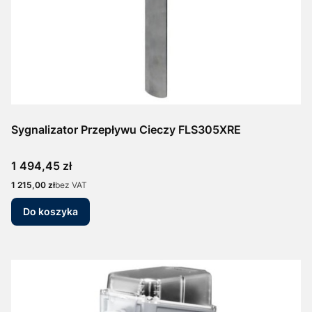
Sygnalizator Przepływu Cieczy FLS305XRE
Cena
1 494,45 zł
Cena
1 215,00 zł
bez VAT
Do koszyka