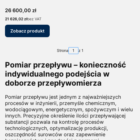
Cena
26 600,00 zł
Cena
21 626,02 zł
bez VAT
Zobacz produkt
Strona
z 1
Pomiar przepływu – konieczność
indywidualnego podejścia w
doborze przepływomierza
Pomiar przepływu jest jednym z najważniejszych
procesów w inżynierii, przemyśle chemicznym,
wodociągowym, energetycznym, spożywczym i wielu
innych. Precyzyjne określenie ilości przepływającej
substancji pozwala na kontrolę procesów
technologicznych, optymalizację produkcji,
oszczędność surowców oraz zapewnienie