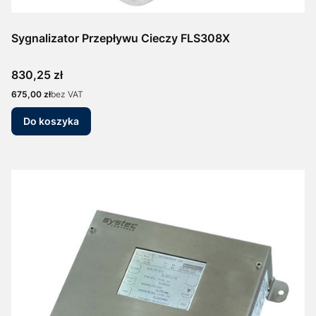
Sygnalizator Przepływu Cieczy FLS308X
Cena
830,25 zł
Cena
675,00 zł
bez VAT
Do koszyka