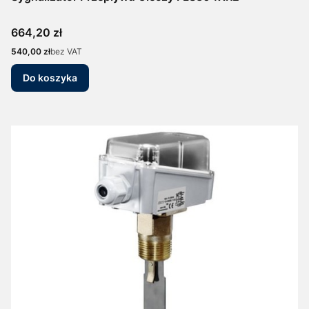
Cena
664,20 zł
Cena
540,00 zł
bez VAT
Do koszyka