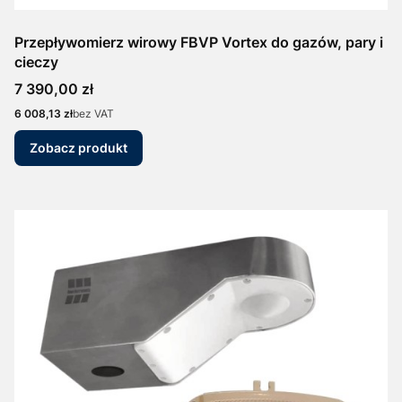
Przepływomierz wirowy FBVP Vortex do gazów, pary i
cieczy
Cena
7 390,00 zł
Cena
6 008,13 zł
bez VAT
Zobacz produkt