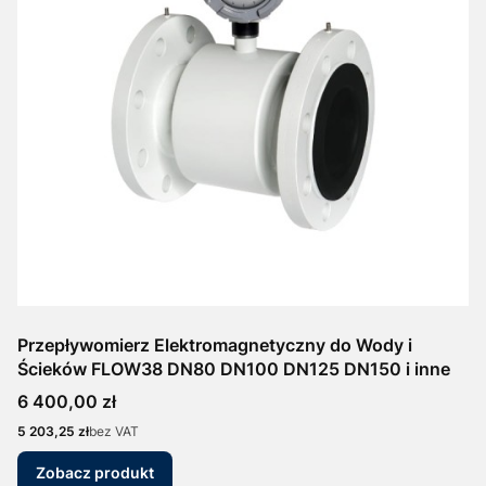
Przepływomierz Elektromagnetyczny do Wody i
Ścieków FLOW38 DN80 DN100 DN125 DN150 i inne
Cena
6 400,00 zł
Cena
5 203,25 zł
bez VAT
Zobacz produkt