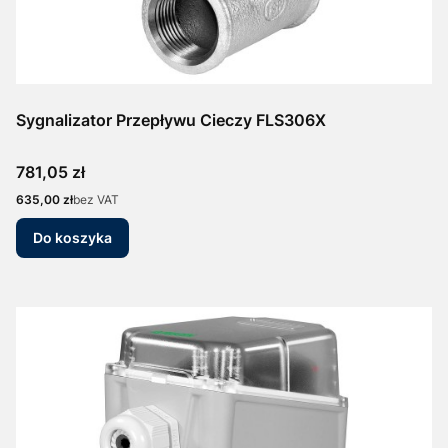
Sygnalizator Przepływu Cieczy FLS306X
Cena
781,05 zł
Cena
635,00 zł
bez VAT
Do koszyka