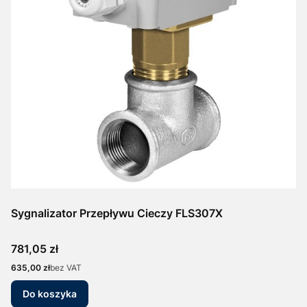
Sygnalizator Przepływu Cieczy FLS307X
Cena
781,05 zł
Cena
635,00 zł
bez VAT
Do koszyka