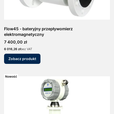
Flow45 - bateryjny przepływomierz
elektromagnetyczny
Cena
7 400,00 zł
Cena
6 016,26 zł
bez VAT
Zobacz produkt
Nowość