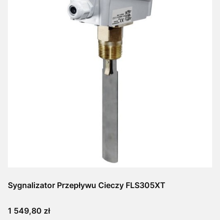
Sygnalizator Przepływu Cieczy FLS305XT
Cena
1 549,80 zł