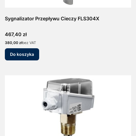
Sygnalizator Przepływu Cieczy FLS304X
Cena
467,40 zł
Cena
380,00 zł
bez VAT
Do koszyka