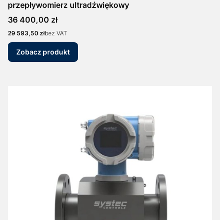
przepływomierz ultradźwiękowy
Cena
36 400,00 zł
Cena
29 593,50 zł
bez VAT
Zobacz produkt