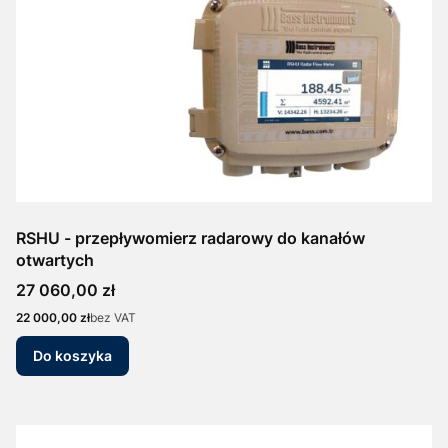
RSHU - przepływomierz radarowy do kanałów
otwartych
Cena
27 060,00 zł
Cena
22 000,00 zł
bez VAT
Do koszyka