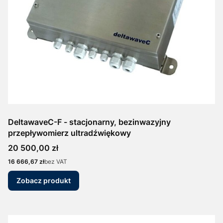
DeltawaveC-F - stacjonarny, bezinwazyjny
przepływomierz ultradźwiękowy
Cena
20 500,00 zł
Cena
16 666,67 zł
bez VAT
Zobacz produkt