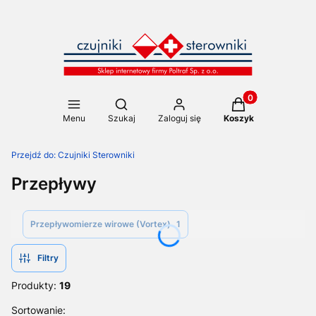
Produkty w koszy
Otwórz wyszukiwarkę
Menu
Szukaj
Zaloguj się
Koszyk
Przejdź do:
Czujniki Sterowniki
Przepływy
Przepływomierze wirowe (Vortex)
1
Filtry
Produkty:
19
Lista produktów
Sortowanie: