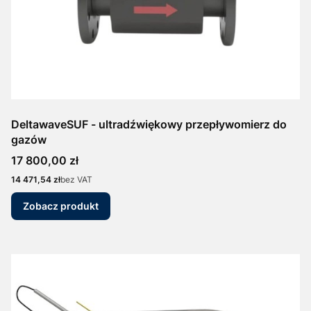
DeltawaveSUF - ultradźwiękowy przepływomierz do
gazów
Cena
17 800,00 zł
Cena
14 471,54 zł
bez VAT
Zobacz produkt