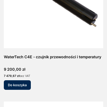
WaterTech C4E - czujnik przewodności i temperatury
Cena
9 200,00 zł
Cena
7 479,67 zł
bez VAT
Do koszyka