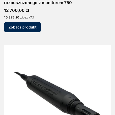
rozpuszczonego z monitorem 750
Cena
12 700,00 zł
Cena
10 325,20 zł
bez VAT
Zobacz produkt