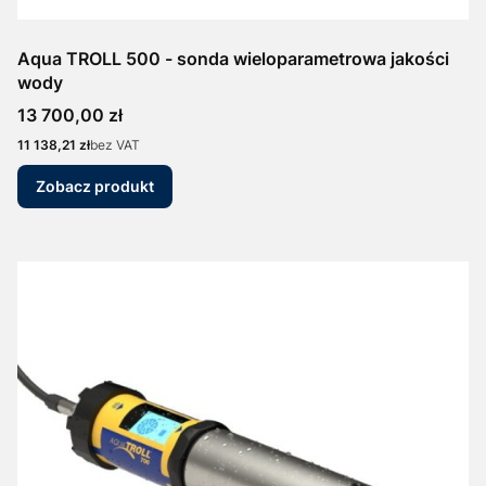
Aqua TROLL 500 - sonda wieloparametrowa jakości
wody
Cena
13 700,00 zł
Cena
11 138,21 zł
bez VAT
Zobacz produkt