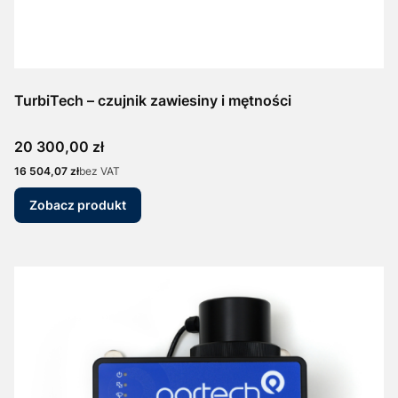
TurbiTech – czujnik zawiesiny i mętności
Cena
20 300,00 zł
Cena
16 504,07 zł
bez VAT
Zobacz produkt