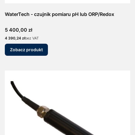
WaterTech - czujnik pomiaru pH lub ORP/Redox
Cena
5 400,00 zł
Cena
4 390,24 zł
bez VAT
Zobacz produkt