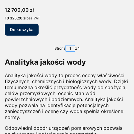
Cena
12 700,00 zł
Cena
10 325,20 zł
bez VAT
Do koszyka
Strona
z 1
Analityka jakości wody
Analityka jakości wody to proces oceny właściwości
fizycznych, chemicznych i biologicznych wody. Dzięki
temu można określić przydatność wody do spożycia,
celów przemysłowych, ocenić stan wód
powierzchniowych i podziemnych. Analityka jakości
wody pozwala na identyfikację potencjalnych
zanieczyszczeń i ocenę czy woda spełnia określone
normy.
Odpowiedni dobór urządzeń pomiarowych pozwala
na skuteczne kontrolowanie parametrów