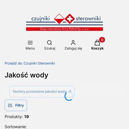
Produkty w koszy
Otwórz wyszukiwarkę
Menu
Szukaj
Zaloguj się
Koszyk
Przejdź do:
Czujniki Sterowniki
Jakość wody
Testery przenośne jakości wody
8
Filtry
Produkty:
19
Lista produktów
Sortowanie: