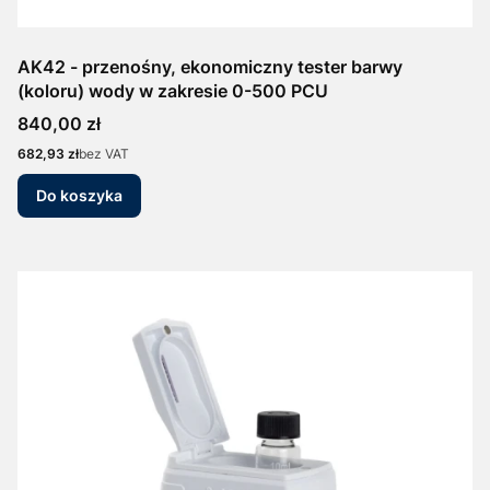
AK42 - przenośny, ekonomiczny tester barwy
(koloru) wody w zakresie 0-500 PCU
Cena
840,00 zł
Cena
682,93 zł
bez VAT
Do koszyka