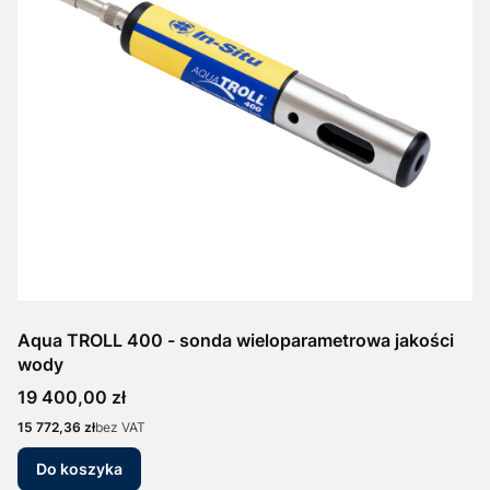
Aqua TROLL 400 - sonda wieloparametrowa jakości
wody
Cena
19 400,00 zł
Cena
15 772,36 zł
bez VAT
Do koszyka