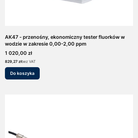
AK47 - przenośny, ekonomiczny tester fluorków w
wodzie w zakresie 0,00-2,00 ppm
Cena
1 020,00 zł
Cena
829,27 zł
bez VAT
Do koszyka