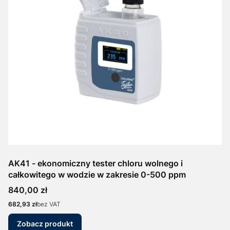
AK41 - ekonomiczny tester chloru wolnego i
całkowitego w wodzie w zakresie 0-500 ppm
Cena
840,00 zł
Cena
682,93 zł
bez VAT
Zobacz produkt