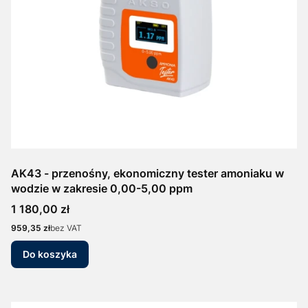
AK43 - przenośny, ekonomiczny tester amoniaku w
wodzie w zakresie 0,00-5,00 ppm
Cena
1 180,00 zł
Cena
959,35 zł
bez VAT
Do koszyka