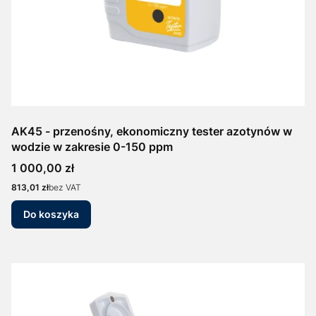
AK45 - przenośny, ekonomiczny tester azotynów w
wodzie w zakresie 0-150 ppm
Cena
1 000,00 zł
Cena
813,01 zł
bez VAT
Do koszyka