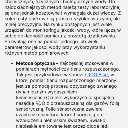
chemicznych, fizycznych i biologicznych wody. Do
najdokładniejszych metod należą testy laboratoryjne,
są one jednak kosztowne i wymagają dużej wiedzy. Z
kolei testy paskowe są proste i szybkie w użyciu, ale
mniej precyzyjne. Na rynku dostępnych jest wiele
urządzeń do monitoringu jakości wody, które łączą w
sobie dokładność pomiaru z prostotą użytkowania.
Pozwalają one na pomiar jednego lub wielu
parametrów jakości wody przy wykorzystaniu
różnych metod pomiarowych:
Metoda optyczna -
najczęściej stosowana w
pomiarach mętności czy tlenu rozpuszczonego.
Tak jest przykładowo w sondzie
RDO Blue
, w
której pomiar
tlenu rozpuszczonego mierzony
jest za pomocą procesu optycznego zwanego
dynamicznym wygaszaniem
luminescencji.Czujnik wykorzystuje specjalną
nasadkę RDO z przepuszczalną dla gazów folią
sensoryczną. Folia sensoryczna zawiera
cząsteczki lumiforu, które fluoryzują po
wzbudzeniu niebieskim światłem.
Światło
niebieskie emitowane jest przez diodę led,