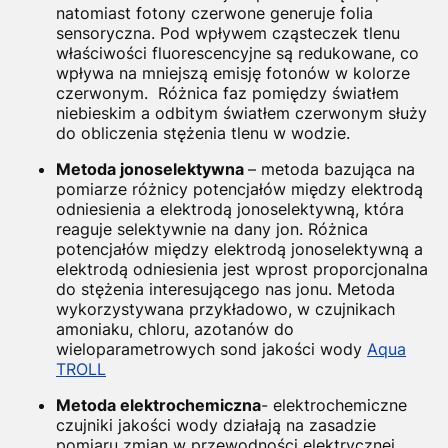
natomiast fotony czerwone generuje folia
sensoryczna. Pod wpływem cząsteczek tlenu
właściwości fluorescencyjne są redukowane, co
wpływa na mniejszą emisję fotonów w kolorze
czerwonym.
Różnica faz pomiędzy światłem
niebieskim a odbitym światłem czerwonym służy
do obliczenia stężenia tlenu w wodzie.
Metoda jonoselektywna
– metoda bazująca na
pomiarze różnicy potencjałów między elektrodą
odniesienia a elektrodą jonoselektywną, która
reaguje selektywnie na dany jon. Różnica
potencjałów między elektrodą jonoselektywną a
elektrodą odniesienia jest wprost proporcjonalna
do stężenia interesującego nas jonu. Metoda
wykorzystywana przykładowo, w czujnikach
amoniaku, chloru, azotanów do
wieloparametrowych sond jakości wody
Aqua
TROLL
Metoda elektrochemiczna
- elektrochemiczne
czujniki jakości wody działają na zasadzie
pomiaru zmian w przewodności elektrycznej,