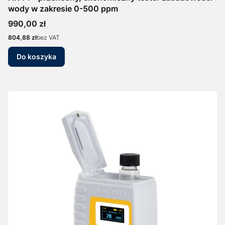
wody w zakresie 0-500 ppm
Cena
990,00 zł
Cena
804,88 zł
bez VAT
Do koszyka