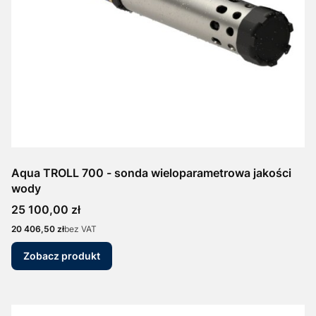
Aqua TROLL 700 - sonda wieloparametrowa jakości
wody
Cena
25 100,00 zł
Cena
20 406,50 zł
bez VAT
Zobacz produkt