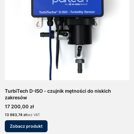
TurbiTech D-ISO - czujnik mętności do niskich
zakresów
Cena
17 200,00 zł
Cena
13 983,74 zł
bez VAT
Zobacz produkt