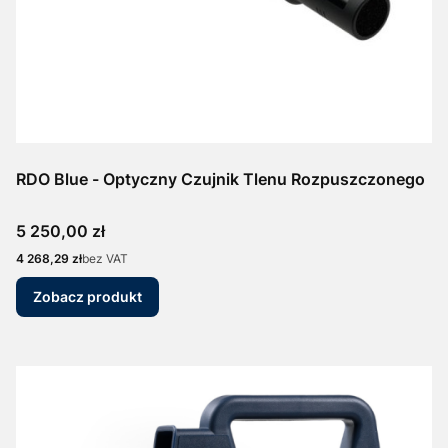
RDO Blue - Optyczny Czujnik Tlenu Rozpuszczonego
Cena
5 250,00 zł
Cena
4 268,29 zł
bez VAT
Zobacz produkt