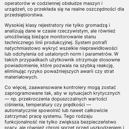
operatorów w codziennej obsłudze maszyn i
urządzeń, co przekłada się na realne oszczędności dla
przedsiębiorstwa.
Wysokiej klasy rejestratory nie tylko gromadzą i
analizują dane w czasie rzeczywistym, ale również
umożliwiają bieżące monitorowanie stanu
technicznego linii produkcyjnej. System potrafi
natychmiastowo wykryć wszelkie nieprawidłowości
lub odchylenia od ustalonych norm i parametrów. W
takich przypadkach użytkownik otrzymuje stosowne
powiadomienie, które pozwala na szybką reakcję,
eliminując ryzyko poważniejszych awarii czy strat
materiałowych.
Co więcej, zaawansowane kontrolery mogą zostać
zaprogramowane tak, aby w sytuacjach krytycznych
— np. przekroczenia dopuszczalnych wartości
ciśnienia, temperatury czy prędkości —
automatycznie spowolnić lub nawet całkowicie
zatrzymać pracę systemu. Tego rodzaju
funkcjonalność nie tylko zwiększa bezpieczeństwo
pracy, ale również chroni sprzęt przed uszkodzeniem i