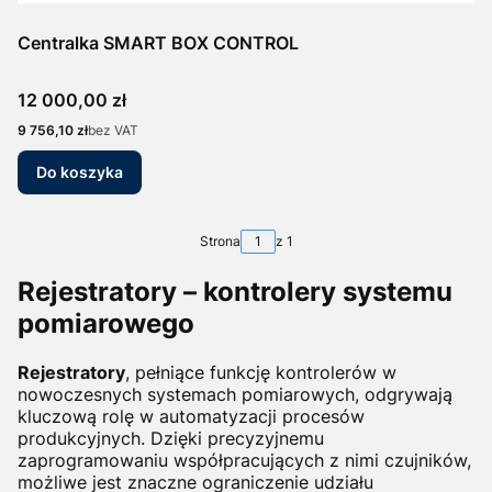
Centralka SMART BOX CONTROL
Cena
12 000,00 zł
Cena
9 756,10 zł
bez VAT
Do koszyka
Strona
z 1
Rejestratory – kontrolery systemu
pomiarowego
Rejestratory
, pełniące funkcję kontrolerów w
nowoczesnych systemach pomiarowych, odgrywają
kluczową rolę w automatyzacji procesów
produkcyjnych. Dzięki precyzyjnemu
zaprogramowaniu współpracujących z nimi czujników,
możliwe jest znaczne ograniczenie udziału