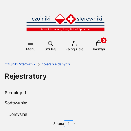
Produkty w koszy
Otwórz wyszukiwarkę
Menu
Szukaj
Zaloguj się
Koszyk
Czujniki Sterowniki
Zbieranie danych
Rejestratory
Produkty:
1
Lista produktów
Sortowanie:
Domyślne
Strona
z 1