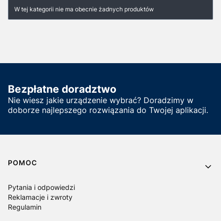
Lista produktów
W tej kategorii nie ma obecnie żadnych produktów
Bezpłatne doradztwo
Nie wiesz jakie urządzenie wybrać? Doradzimy w
doborze najlepszego rozwiązania do Twojej aplikacji.
Linki w stopce
POMOC
Pytania i odpowiedzi
Reklamacje i zwroty
Regulamin