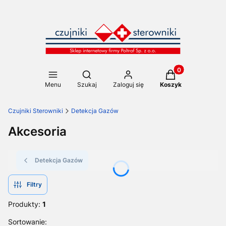
Produkty w koszy
Otwórz wyszukiwarkę
Menu
Szukaj
Zaloguj się
Koszyk
Czujniki Sterowniki
Detekcja Gazów
Akcesoria
Detekcja Gazów
Filtry
Produkty:
1
Lista produktów
Sortowanie: