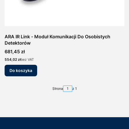
ARA IR Link - Moduł Komunikacji Do Osobistych
Detektorów
Cena
681,45 zł
Cena
554,02 zł
bez VAT
Do koszyka
Strona
z 1