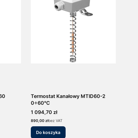
60
Termostat Kanałowy MTID60-2
0÷60°C
Cena
1 094,70 zł
Cena
890,00 zł
bez VAT
Do koszyka