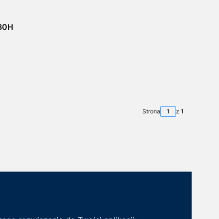
30H
Strona
z 1