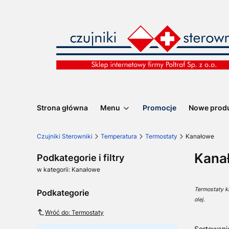
Strona główna
Menu
Promocje
Nowe prod
Czujniki Sterowniki
Temperatura
Termostaty
Kanałowe
Kana
Podkategorie i filtry
w kategorii: Kanałowe
Termostaty k
Podkategorie
olej.
Wróć do: Termostaty
Sortowani