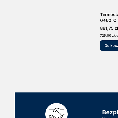
Termost
0÷60°C
Cena
891,75 zł
Cena
725,00 zł
b
Do kos
Bezp