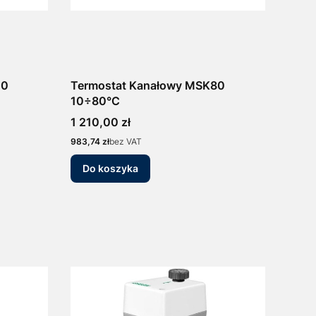
40
Termostat Kanałowy MSK80
10÷80°C
Cena
1 210,00 zł
Cena
983,74 zł
bez VAT
Do koszyka