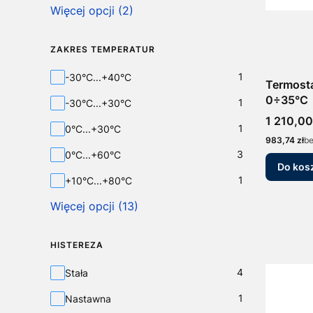
Więcej opcji (2)
ZAKRES TEMPERATUR
Zakres Temperatur
1
-30°C...+40°C
Termost
0÷35°C
1
-30°C...+30°C
Cena
1 210,00
1
0°C...+30°C
Cena
983,74 zł
b
3
0°C...+60°C
Do kos
1
+10°C...+80°C
Więcej opcji (13)
HISTEREZA
Histereza
4
Stała
1
Nastawna