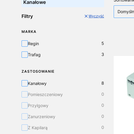
Lista
Kanałowe
Domyśl
Filtry
Wyczyść
MARKA
Marka
5
Regin
3
Trafag
ZASTOSOWANIE
Zastosowanie
8
Kanałowy
0
Pomieszczeniowy
0
Przylgowy
0
Zanurzeniowy
0
Z Kapilarą