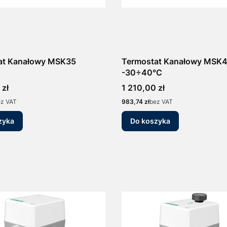
at Kanałowy MSK35
Termostat Kanałowy MSK
-30÷40°C
Cena
 zł
1 210,00 zł
Cena
ez VAT
983,74 zł
bez VAT
zyka
Do koszyka