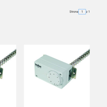
Strona
z 1