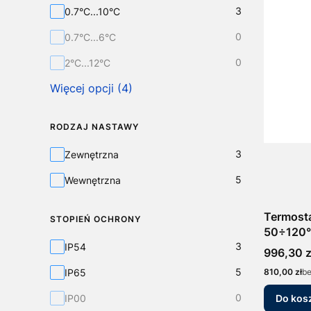
3
0.7°C...10°C
0
0.7°C...6°C
0
2°C...12°C
Więcej opcji (4)
RODZAJ NASTAWY
Rodzaj Nastawy
3
Zewnętrzna
5
Wewnętrzna
Termost
STOPIEŃ OCHRONY
50÷120
Stopień Ochrony
3
IP54
Cena
996,30 z
5
Cena
IP65
810,00 zł
b
0
IP00
Do kos