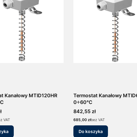
at Kanałowy MTID120HR
Termostat Kanałowy MTID
°C
0÷60°C
Cena
ł
842,55 zł
Cena
ez VAT
685,00 zł
bez VAT
zyka
Do koszyka