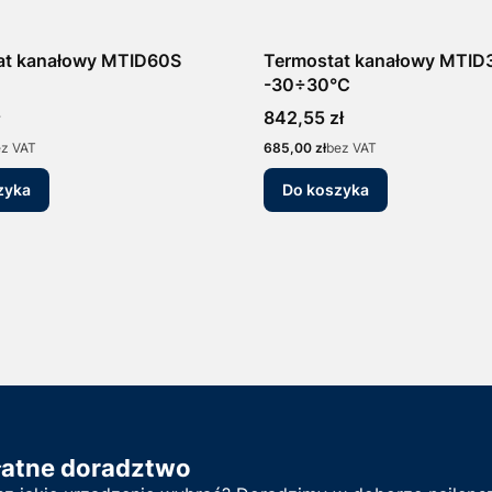
at kanałowy MTID60S
Termostat kanałowy MTID
-30÷30°C
Cena
842,55 zł
Cena
ez VAT
685,00 zł
bez VAT
zyka
Do koszyka
łatne doradztwo