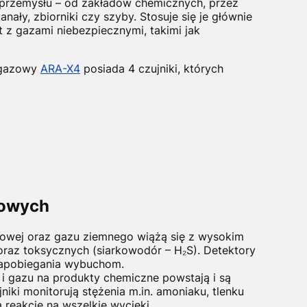
 przemysłu – od zakładów chemicznych, przez
nały, zbiorniki czy szyby. Stosuje się je głównie
 z gazami niebezpiecznymi, takimi jak
logazowy
ARA-X4
posiada 4 czujniki, których
zowych
towej oraz gazu ziemnego wiążą się z wysokim
raz toksycznych (siarkowodór – H₂S). Detektory
zapobiegania wybuchom.
i gazu na produkty chemiczne powstają i są
ki monitorują stężenia m.in. amoniaku, tlenku
reakcję na wszelkie wycieki.