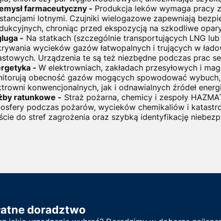
emysł farmaceutyczny
-
Produkcja leków wymaga pracy z 
stancjami lotnymi. Czujniki wielogazowe zapewniają bezpie
dukcyjnych, chroniąc przed ekspozycją na szkodliwe opary
gluga
-
Na statkach (szczególnie transportujących LNG lub 
rywania wycieków gazów łatwopalnych i trujących w łado
astowych. Urządzenia te są też niezbędne podczas prac s
rgetyka -
W elektrowniach, zakładach przesyłowych i mag
itorują obecność gazów mogących spowodować wybuch, p
ktrowni konwencjonalnych, jak i odnawialnych źródeł energi
żby ratunkowe -
Straż pożarna, chemicy i zespoły HAZMA
osfery podczas pożarów, wycieków chemikaliów i katastr
ście do stref zagrożenia oraz szybką identyfikację niebezp
łatne doradztwo