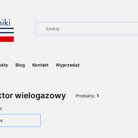
ukty
Blog
Kontakt
Wyprzedaż
ktor wielogazowy
Produkty:
1
 produktów
e:
ne