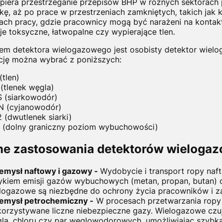
piera przestrzeganie przepisów BHP w różnych sektorach
kę, aż po prace w przestrzeniach zamkniętych, takich jak ka
ach pracy, gdzie pracownicy mogą być narażeni na kontakt
je toksyczne, łatwopalne czy wypierające tlen.
em detektora wielogazowego jest osobisty detektor wie
cję można wybrać z poniższych:
(tlen)
(tlenek węgla)
 (siarkowodór)
 (cyjanowodór)
 (dwutlenek siarki)
 (dolny graniczny poziom wybuchowości)
e zastosowania detektorów wieloga
emysł naftowy i gazowy -
Wydobycie i transport ropy naf
ykiem emisji gazów wybuchowych (metan, propan, butan) o
logazowe są niezbędne do ochrony życia pracowników i 
emysł petrochemiczny -
W procesach przetwarzania ropy 
orzystywane liczne niebezpieczne gazy. Wielogazowe czujni
la, chloru czy par węglowodorowych, umożliwiając szybką 