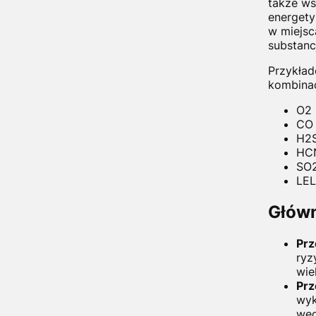
także ws
energety
w miejsc
substanc
Przykład
kombina
O2 
CO 
H2S
HCN
SO2
LEL
Główn
Prz
ryz
wie
Prz
wyk
węg