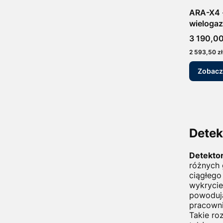
ARA-X4 -
wieloga
Cena
3 190,00
Cena
2 593,50 zł
Zobacz
Detek
Detekto
różnych 
ciągłego
wykrycie
powodują
pracowni
Takie ro