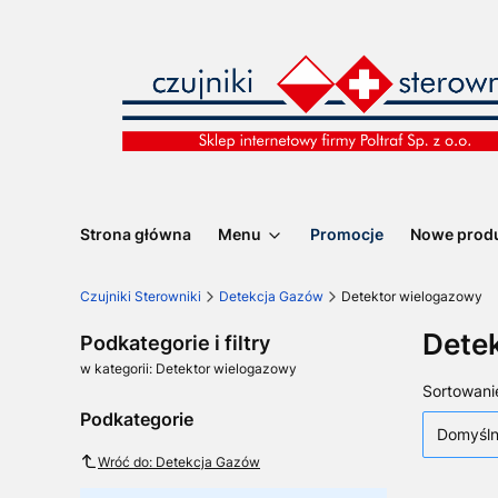
Strona główna
Menu
Promocje
Nowe prod
Czujniki Sterowniki
Detekcja Gazów
Detektor wielogazowy
Dete
Podkategorie i filtry
w kategorii: Detektor wielogazowy
Lista
Sortowani
Podkategorie
Domyśl
Wróć do: Detekcja Gazów