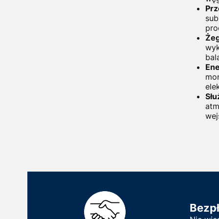
Prz
sub
pro
Że
wyk
bal
Ene
mon
ele
Słu
atm
wej
Bezp