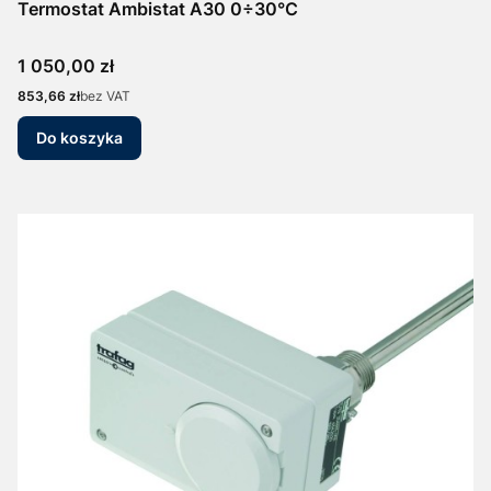
Termostat Ambistat A30 0÷30°C
Cena
1 050,00 zł
Cena
853,66 zł
bez VAT
Do koszyka