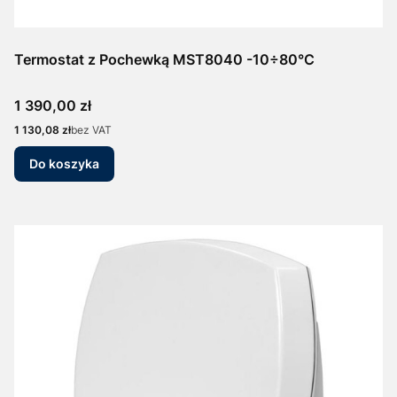
Termostat z Pochewką MST8040 -10÷80°C
Cena
1 390,00 zł
Cena
1 130,08 zł
bez VAT
Do koszyka