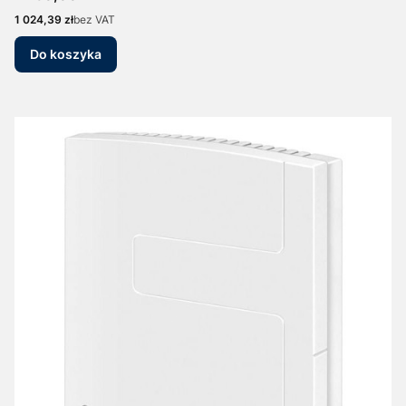
Cena
1 024,39 zł
bez VAT
Do koszyka