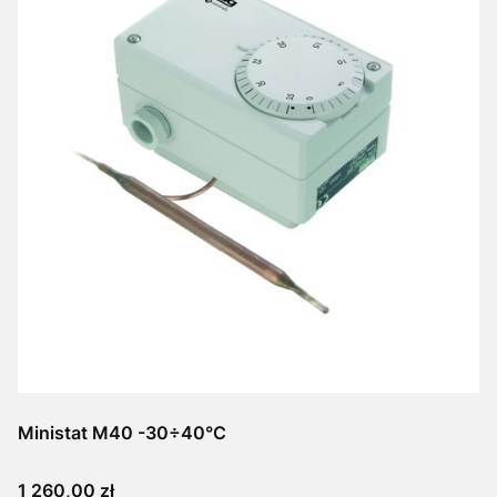
Ministat M40 -30÷40°C
Cena
1 260,00 zł