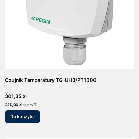
Czujnik Temperatury TG-UH3/PT1000
Cena
301,35 zł
Cena
245,00 zł
bez VAT
Do koszyka