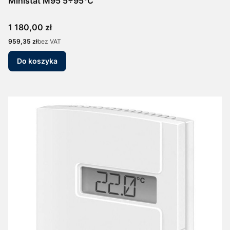
Ministat M95 5÷95°C
Cena
1 180,00 zł
Cena
959,35 zł
bez VAT
Do koszyka