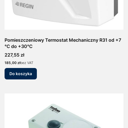
Pomieszczeniowy Termostat Mechaniczny R31 od +7
°C do +30°C
Cena
227,55 zł
Cena
185,00 zł
bez VAT
Do koszyka