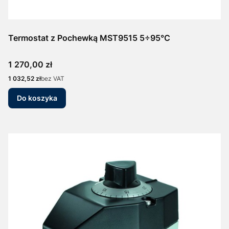
Termostat z Pochewką MST9515 5÷95°C
Cena
1 270,00 zł
Cena
1 032,52 zł
bez VAT
Do koszyka