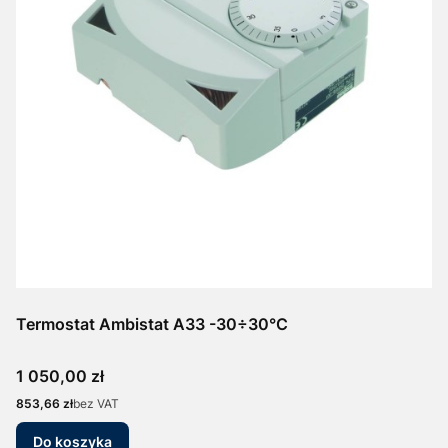
Termostat Ambistat A33 -30÷30°C
Cena
1 050,00 zł
Cena
853,66 zł
bez VAT
Do koszyka