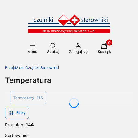
Produkty w koszy
Otwórz wyszukiwarkę
Menu
Szukaj
Zaloguj się
Koszyk
Przejdź do:
Czujniki Sterowniki
Temperatura
Termostaty
115
Filtry
Produkty:
144
Lista produktów
Sortowanie: