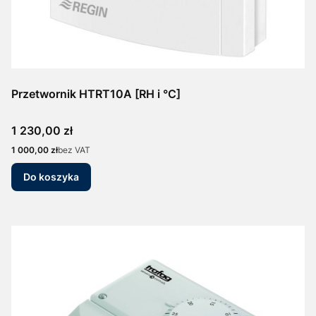
Przetwornik HTRT10A [RH i °C]
Cena
1 230,00 zł
Cena
1 000,00 zł
bez VAT
Do koszyka