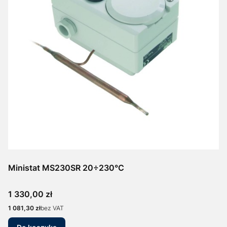
Ministat MS230SR 20÷230°C
Cena
1 330,00 zł
Cena
1 081,30 zł
bez VAT