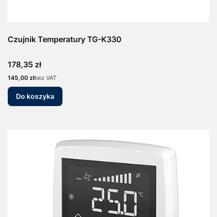
Czujnik Temperatury TG-K330
Cena
178,35 zł
Cena
145,00 zł
bez VAT
Do koszyka