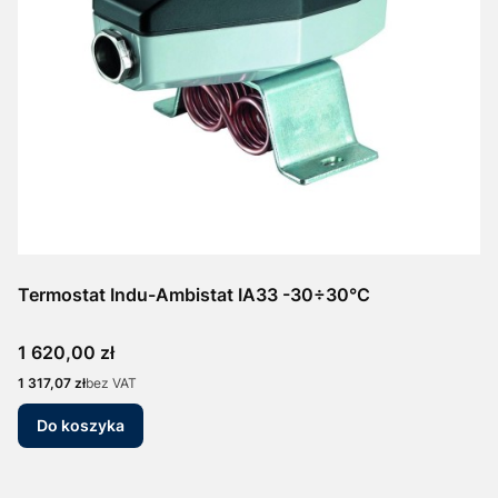
Termostat Indu-Ambistat IA33 -30÷30°C
Cena
1 620,00 zł
Cena
1 317,07 zł
bez VAT
Do koszyka