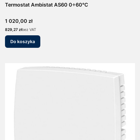
Termostat Ambistat AS60 0÷60°C
Cena
1 020,00 zł
Cena
829,27 zł
bez VAT
Do koszyka