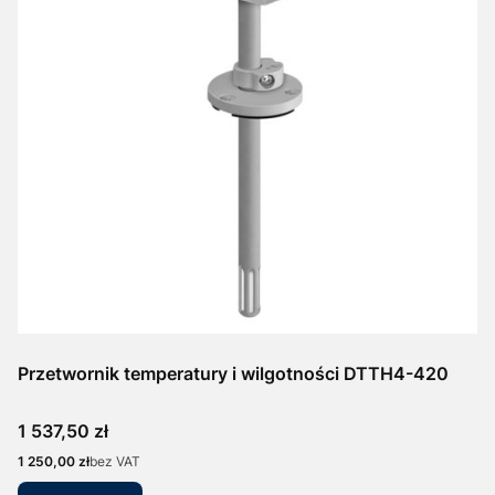
Przetwornik temperatury i wilgotności DTTH4-420
Cena
1 537,50 zł
Cena
1 250,00 zł
bez VAT