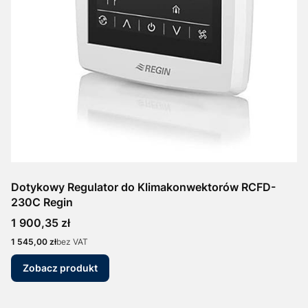
Dotykowy Regulator do Klimakonwektorów RCFD-
230C Regin
Cena
1 900,35 zł
Cena
1 545,00 zł
bez VAT
Zobacz produkt