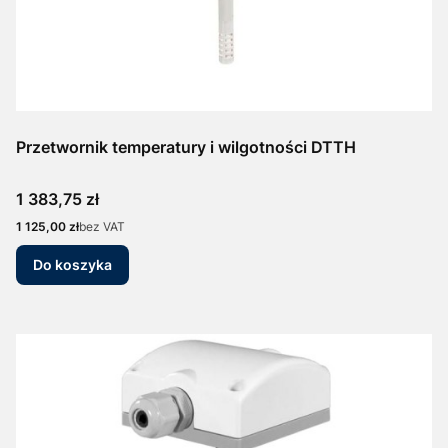
Przetwornik temperatury i wilgotności DTTH
Cena
1 383,75 zł
Cena
1 125,00 zł
bez VAT
Do koszyka