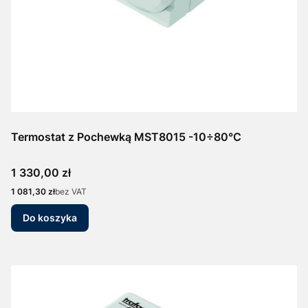
Termostat z Pochewką MST8015 -10÷80°C
Cena
1 330,00 zł
Cena
1 081,30 zł
bez VAT
Do koszyka