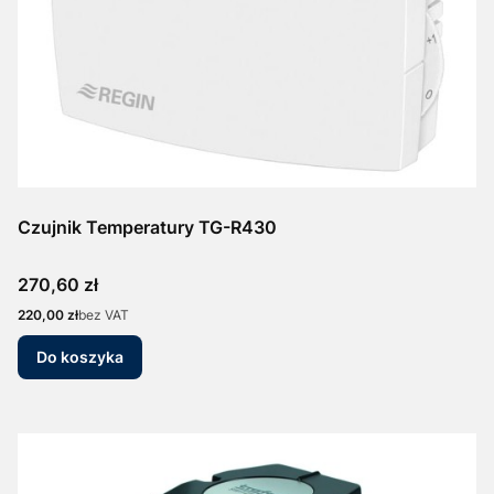
Czujnik Temperatury TG-R430
Cena
270,60 zł
Cena
220,00 zł
bez VAT
Do koszyka