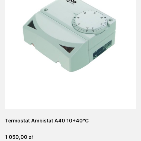
Termostat Ambistat A40 10÷40°C
Cena
1 050,00 zł