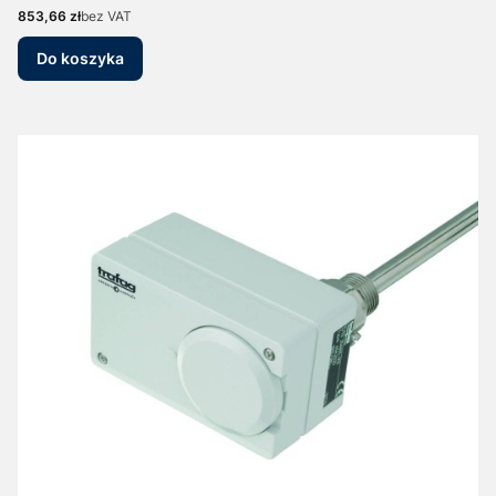
Cena
853,66 zł
bez VAT
Do koszyka