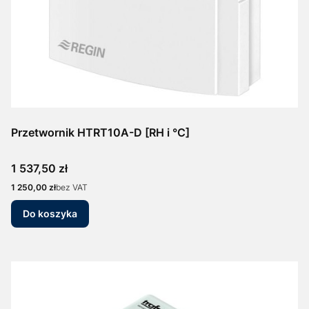
Przetwornik HTRT10A-D [RH i °C]
Cena
1 537,50 zł
Cena
1 250,00 zł
bez VAT
Do koszyka