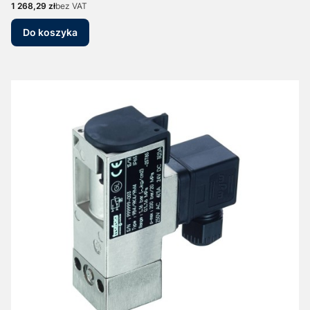
Cena
1 268,29 zł
bez VAT
Do koszyka