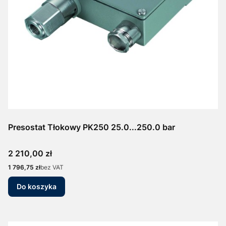
Presostat Tłokowy PK250 25.0...250.0 bar
Cena
2 210,00 zł
Cena
1 796,75 zł
bez VAT
Do koszyka