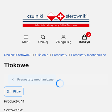
Produkty w koszy
Otwórz wyszukiwarkę
Menu
Szukaj
Zaloguj się
Koszyk
Czujniki Sterowniki
Ciśnienie
Presostaty
Presostaty mechaniczne
Tłokowe
Presostaty mechaniczne
Filtry
Produkty:
11
Lista produktów
Sortowanie: