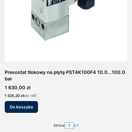
Presostat tłokowy na płytę PST4K100F4 10.0...100.0
bar
Cena
1 630,00 zł
Cena
1 325,20 zł
bez VAT
Do koszyka
Strona
z 1