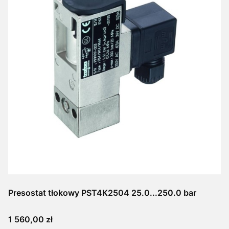
Presostat tłokowy PST4K2504 25.0...250.0 bar
Cena
1 560,00 zł