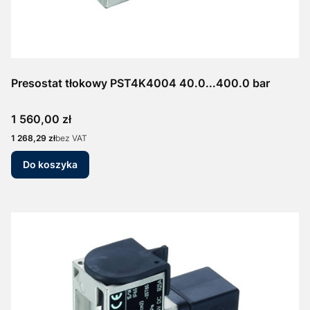
Presostat tłokowy PST4K4004 40.0...400.0 bar
Cena
1 560,00 zł
Cena
1 268,29 zł
bez VAT
Do koszyka