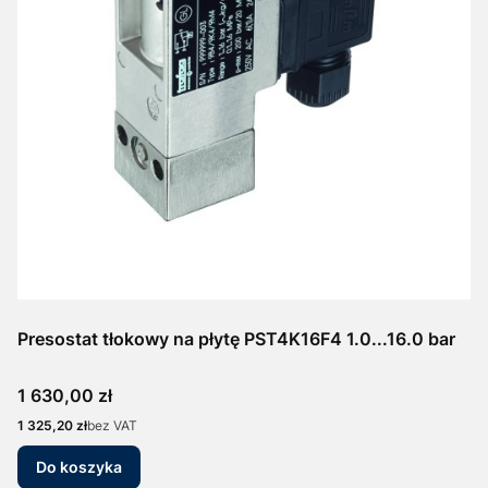
Presostat tłokowy na płytę PST4K16F4 1.0...16.0 bar
Cena
1 630,00 zł
Cena
1 325,20 zł
bez VAT
Do koszyka