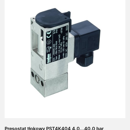
Presostat tłokowy PST4K404 4.0...40.0 bar