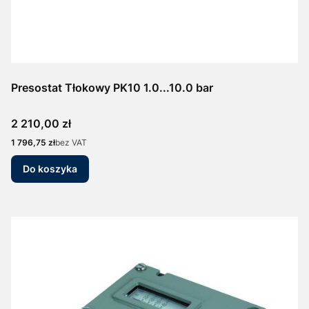
Presostat Tłokowy PK10 1.0...10.0 bar
Cena
2 210,00 zł
Cena
1 796,75 zł
bez VAT
Do koszyka