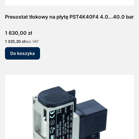
Presostat tłokowy na płytę PST4K40F4 4.0...40.0 bar
Cena
1 630,00 zł
Cena
1 325,20 zł
bez VAT
Do koszyka