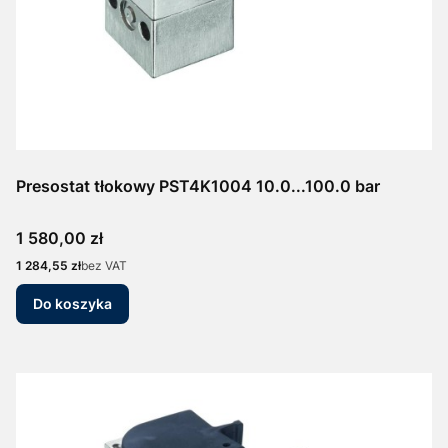
Presostat tłokowy PST4K1004 10.0...100.0 bar
Cena
1 580,00 zł
Cena
1 284,55 zł
bez VAT
Do koszyka