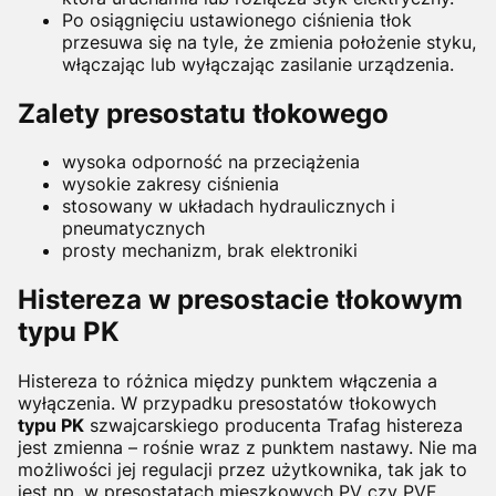
Po osiągnięciu ustawionego ciśnienia tłok
przesuwa się na tyle, że zmienia położenie styku,
włączając lub wyłączając zasilanie urządzenia.
Zalety presostatu tłokowego
wysoka odporność na przeciążenia
wysokie zakresy ciśnienia
stosowany w układach hydraulicznych i
pneumatycznych
prosty mechanizm, brak elektroniki
Histereza w presostacie tłokowym
typu PK
Histereza to różnica między punktem włączenia a
wyłączenia. W przypadku presostatów tłokowych
typu PK
szwajcarskiego producenta Trafag
histereza
jest zmienna – rośnie wraz z punktem nastawy. Nie ma
możliwości jej regulacji przez użytkownika, tak jak to
jest np. w presostatach mieszkowych PV czy PVF.