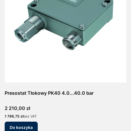
Presostat Tłokowy PK40 4.0...40.0 bar
Cena
2 210,00 zł
Cena
1 796,75 zł
bez VAT
Do koszyka