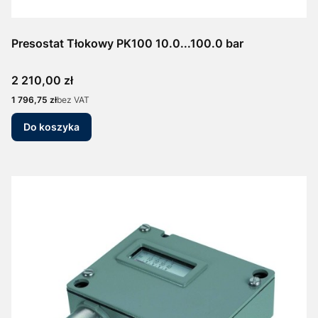
Presostat Tłokowy PK100 10.0...100.0 bar
Cena
2 210,00 zł
Cena
1 796,75 zł
bez VAT
Do koszyka