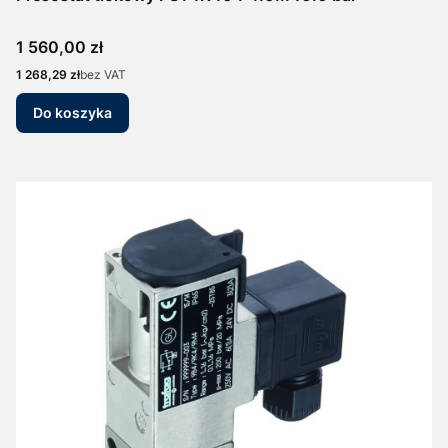
Cena
1 560,00 zł
Cena
1 268,29 zł
bez VAT
Do koszyka