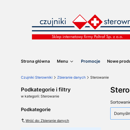
Strona główna
Menu
Promocje
Nowe prod
Czujniki Sterowniki
Zbieranie danych
Sterowanie
Ster
Podkategorie i filtry
w kategorii: Sterowanie
Lista
Sortowani
Podkategorie
Domyśl
Wróć do: Zbieranie danych