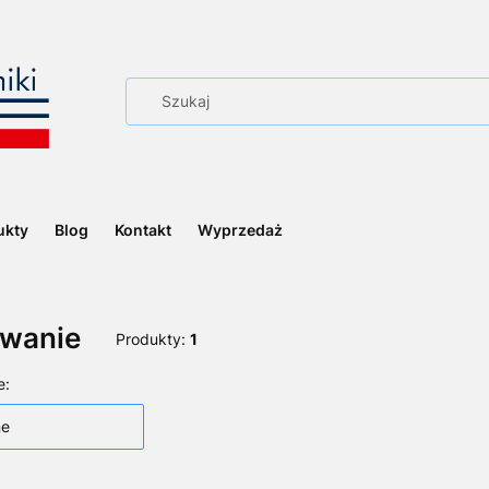
ukty
Blog
Kontakt
Wyprzedaż
owanie
Produkty:
1
 produktów
e:
ne