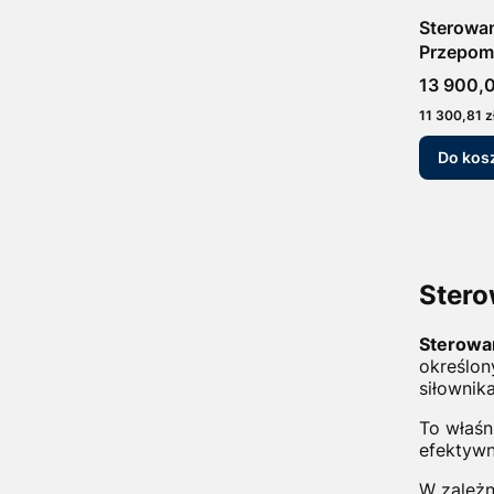
Sterowa
Przepom
Cena
13 900,0
Cena
11 300,81 z
Do kos
Ster
Sterowa
określon
siłownika
To właśn
efektyw
W zależn