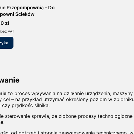
nie Przepompownią - Do
powni Ścieków
0 zł
ł
bez VAT
zyka
owanie
nie
to proces wpływania na działanie urządzenia, maszyny
y cel – na przykład utrzymać określony poziom w zbiornik
 czy prędkość silnika.
ie sterowanie sprawia, że złożone procesy technologiczne 
ne.
ości od potrze
b i stopnia zaawansowania technicznego, w