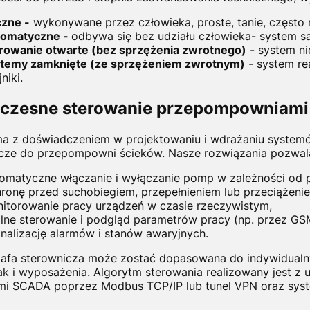
zne -
wykonywane przez człowieka, proste, tanie, często 
tomatyczne -
odbywa się bez udziału człowieka- system s
rowanie otwarte (bez sprzężenia zwrotnego)
- system ni
temy zamknięte (ze sprzężeniem zwrotnym)
- system re
niki.
czesne sterowanie przepompowniami
ma z doświadczeniem w projektowaniu i wdrażaniu system
cze do przepompowni ścieków. Nasze rozwiązania pozwala
omatyczne włączanie i wyłączanie pomp w zależności od p
ronę przed suchobiegiem, przepełnieniem lub przeciążen
itorowanie pracy urządzeń w czasie rzeczywistym,
lne sterowanie i podgląd parametrów pracy (np. przez GSM
nalizację alarmów i stanów awaryjnych.
afa sterownicza może zostać dopasowana do indywidualn
jak i wyposażenia. A
lgorytm sterowania realizowany jest z
mi SCADA poprzez Modbus TCP/IP lub tunel VPN oraz sys