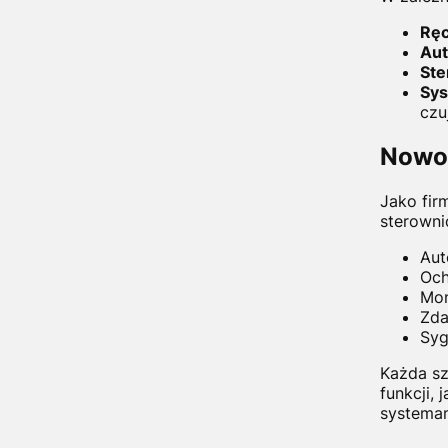
Ręc
Au
Ste
Sys
czuj
Nowo
Jako fir
sterowni
Aut
Och
Mon
Zda
Syg
Każda sz
funkcji, 
systema