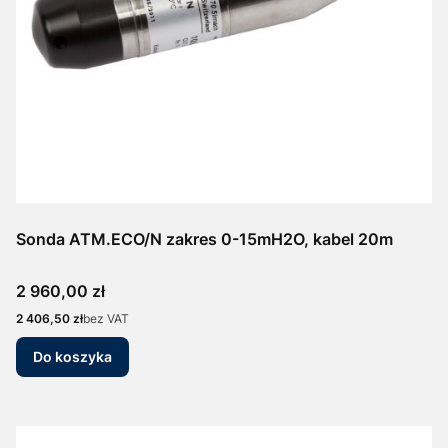
Sonda ATM.ECO/N zakres 0-15mH2O, kabel 20m
Cena
2 960,00 zł
Cena
2 406,50 zł
bez VAT
Do koszyka