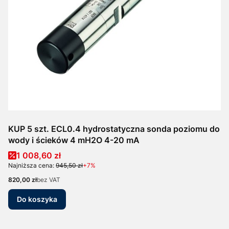
KUP 5 szt. ECL0.4 hydrostatyczna sonda poziomu do
wody i ścieków 4 mH2O 4-20 mA
Cena promocyjna
1 008,60 zł
Najniższa cena:
945,50 zł
+7%
Cena
820,00 zł
bez VAT
Do koszyka