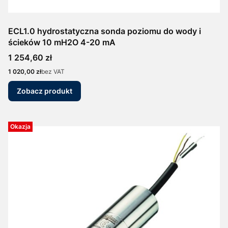
ECL1.0 hydrostatyczna sonda poziomu do wody i
ścieków 10 mH2O 4-20 mA
Cena
1 254,60 zł
Cena
1 020,00 zł
bez VAT
Zobacz produkt
Okazja