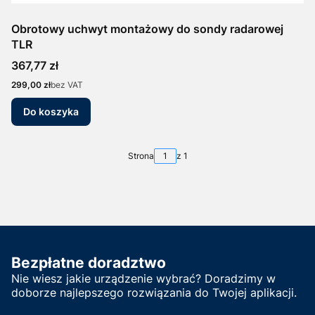
Obrotowy uchwyt montażowy do sondy radarowej
TLR
Cena
367,77 zł
Cena
299,00 zł
bez VAT
Do koszyka
Strona
z 1
Bezpłatne doradztwo
Nie wiesz jakie urządzenie wybrać? Doradzimy w
doborze najlepszego rozwiązania do Twojej aplikacji.