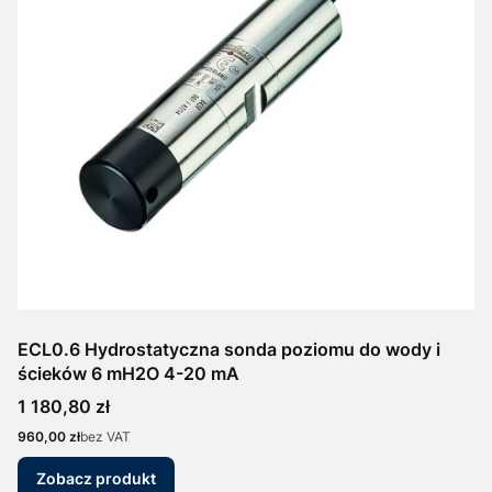
ECL0.6 Hydrostatyczna sonda poziomu do wody i
ścieków 6 mH2O 4-20 mA
Cena
1 180,80 zł
Cena
960,00 zł
bez VAT
Zobacz produkt