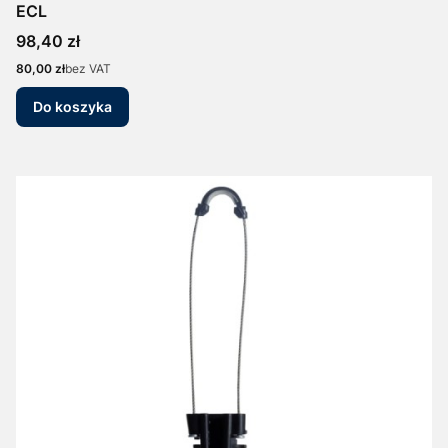
ECL
Cena
98,40 zł
Cena
80,00 zł
bez VAT
Do koszyka