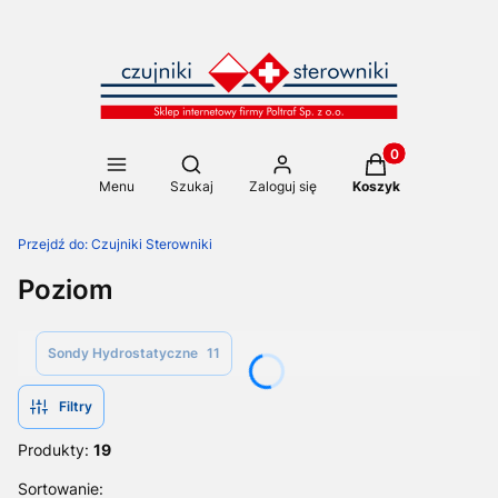
Produkty w koszy
Otwórz wyszukiwarkę
Menu
Szukaj
Zaloguj się
Koszyk
Przejdź do:
Czujniki Sterowniki
Poziom
Sondy Hydrostatyczne
11
Filtry
Produkty:
19
Lista produktów
Sortowanie: