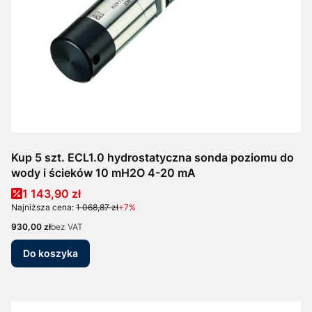
Kup 5 szt. ECL1.0 hydrostatyczna sonda poziomu do
wody i ścieków 10 mH2O 4-20 mA
Cena promocyjna
1 143,90 zł
Najniższa cena:
1 068,87 zł
+7%
Cena
930,00 zł
bez VAT
Do koszyka