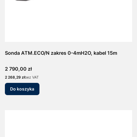
Sonda ATM.ECO/N zakres 0-4mH2O, kabel 15m
Cena
2 790,00 zł
Cena
2 268,29 zł
bez VAT
Do koszyka