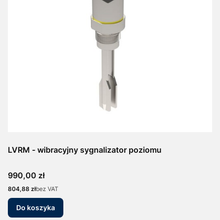
LVRM - wibracyjny sygnalizator poziomu
Cena
990,00 zł
Cena
804,88 zł
bez VAT
Do koszyka