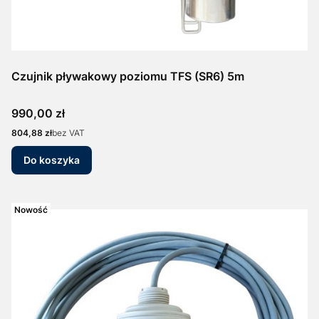
Czujnik pływakowy poziomu TFS (SR6) 5m
Cena
990,00 zł
Cena
804,88 zł
bez VAT
Do koszyka
Nowość