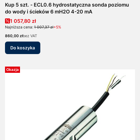
Kup 5 szt. - ECL0.6 hydrostatyczna sonda poziomu
do wody i ścieków 6 mH2O 4-20 mA
Cena promocyjna
1 057,80 zł
Najniższa cena:
1 007,37 zł
+5%
Cena
860,00 zł
bez VAT
Do koszyka
Okazja