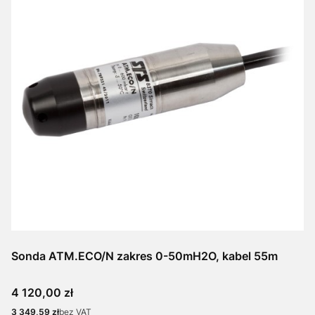
Sonda ATM.ECO/N zakres 0-50mH2O, kabel 55m
Cena
4 120,00 zł
Cena
3 349,59 zł
bez VAT