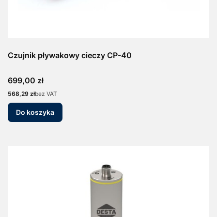
Czujnik pływakowy cieczy CP-40
Cena
699,00 zł
Cena
568,29 zł
bez VAT
Do koszyka