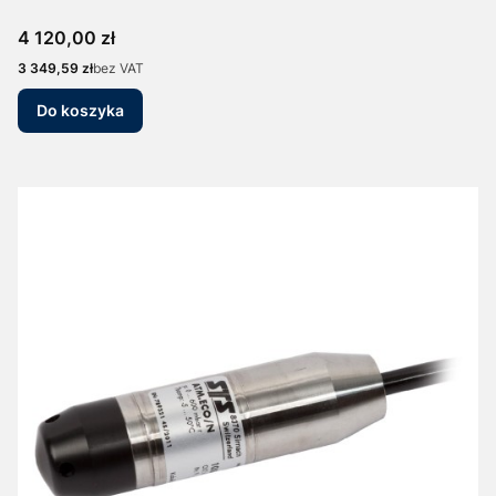
Cena
4 120,00 zł
Cena
3 349,59 zł
bez VAT
Do koszyka