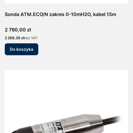
Sonda ATM.ECO/N zakres 0-10mH2O, kabel 15m
Cena
2 790,00 zł
Cena
2 268,29 zł
bez VAT
Do koszyka