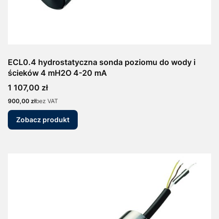
ECL0.4 hydrostatyczna sonda poziomu do wody i
ścieków 4 mH2O 4-20 mA
Cena
1 107,00 zł
Cena
900,00 zł
bez VAT
Zobacz produkt