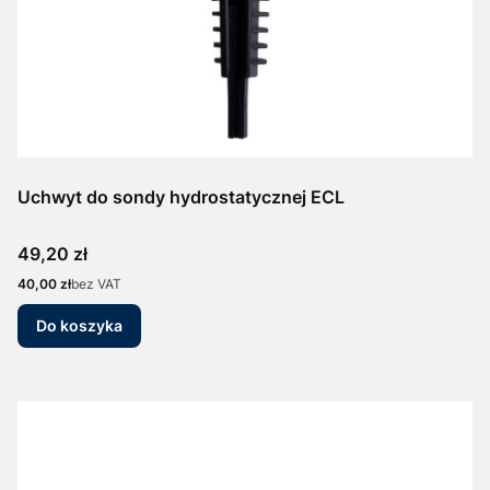
Uchwyt do sondy hydrostatycznej ECL
Cena
49,20 zł
Cena
40,00 zł
bez VAT
Do koszyka