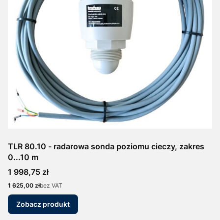
TLR 80.10 - radarowa sonda poziomu cieczy, zakres
0...10 m
Cena
1 998,75 zł
Cena
1 625,00 zł
bez VAT
Zobacz produkt