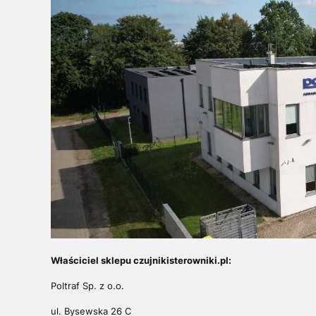
Właściciel sklepu czujnikisterowniki.pl:
Poltraf Sp. z o.o.
ul. Bysewska 26 C