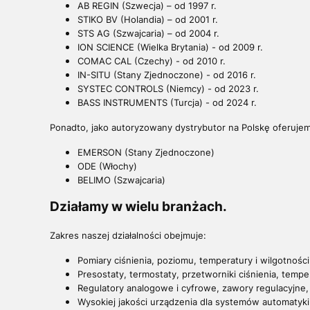
AB REGIN (Szwecja) – od 1997 r.
STIKO BV (Holandia) – od 2001 r.
STS AG (Szwajcaria) – od 2004 r.
ION SCIENCE (Wielka Brytania) - od 2009 r.
COMAC CAL (Czechy) - od 2010 r.
IN-SITU (Stany Zjednoczone) - od 2016 r.
SYSTEC CONTROLS (Niemcy) - od 2023 r.
BASS INSTRUMENTS (Turcja) - od 2024 r.
Ponadto, jako autoryzowany dystrybutor na Polskę oferujem
EMERSON (Stany Zjednoczone)
ODE (Włochy)
BELIMO (Szwajcaria)
Działamy w wielu branżach.
Zakres naszej działalności obejmuje:
Pomiary ciśnienia, poziomu, temperatury i wilgotności
Presostaty, termostaty, przetworniki ciśnienia, tempe
Regulatory analogowe i cyfrowe, zawory regulacyjne, 
Wysokiej jakości urządzenia dla systemów automatyki p