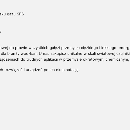
eku gazu SF6
e
owej do prawie wszystkich gałęzi przemysłu ciężkiego i lekkiego, energ
ń dla branży wod-kan. U nas zakupisz unikalne w skali światowej czujnik
rządzeniach do trudnych aplikacji w przemyśle okrętowym, chemicznym,
h rozwiązań i urządzeń po ich eksploatację.