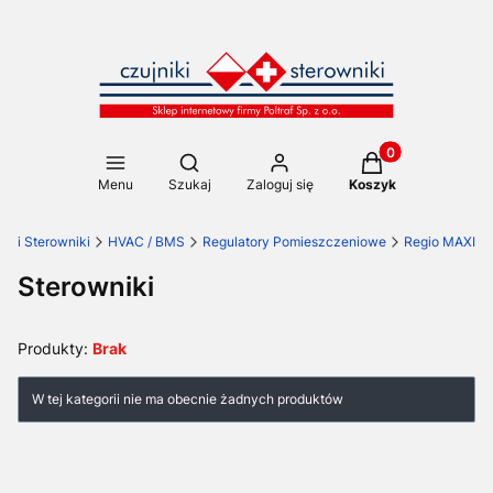
Produkty w koszy
Otwórz wyszukiwarkę
Menu
Szukaj
Zaloguj się
Koszyk
niki Sterowniki
HVAC / BMS
Regulatory Pomieszczeniowe
Regio MAXI
Sterowniki
Produkty:
Brak
Lista produktów
W tej kategorii nie ma obecnie żadnych produktów