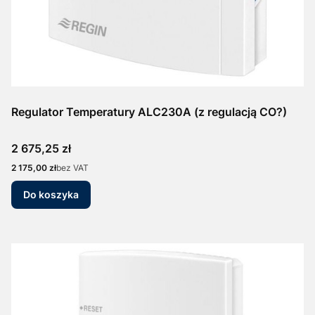
Regulator Temperatury ALC230A (z regulacją CO?)
Cena
2 675,25 zł
Cena
2 175,00 zł
bez VAT
Do koszyka