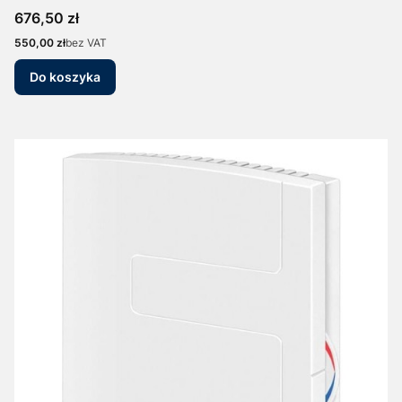
Cena
676,50 zł
Cena
550,00 zł
bez VAT
Do koszyka