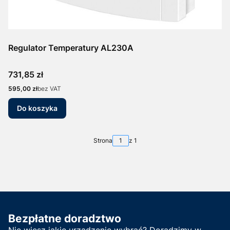
Regulator Temperatury AL230A
Cena
731,85 zł
Cena
595,00 zł
bez VAT
Do koszyka
Strona
z 1
Bezpłatne doradztwo