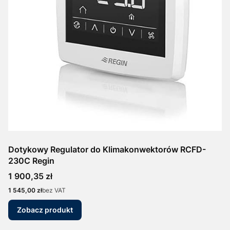
Dotykowy Regulator do Klimakonwektorów RCFD-
230C Regin
Cena
1 900,35 zł
Cena
1 545,00 zł
bez VAT
Zobacz produkt