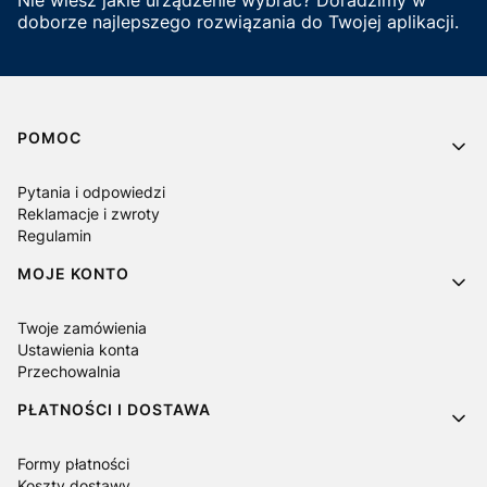
Nie wiesz jakie urządzenie wybrać? Doradzimy w
doborze najlepszego rozwiązania do Twojej aplikacji.
Linki w stopce
POMOC
Pytania i odpowiedzi
Reklamacje i zwroty
Regulamin
MOJE KONTO
Twoje zamówienia
Ustawienia konta
Przechowalnia
PŁATNOŚCI I DOSTAWA
Formy płatności
Koszty dostawy