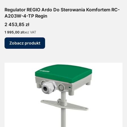
Regulator REGIO Ardo Do Sterowania Komfortem RC-
A203W-4-TP Regin
Cena
2 453,85 zł
Cena
1 995,00 zł
bez VAT
Zobacz produkt