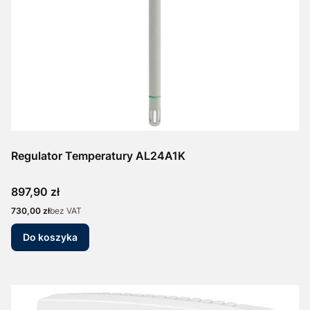
Regulator Temperatury AL24A1K
Cena
897,90 zł
Cena
730,00 zł
bez VAT
Do koszyka