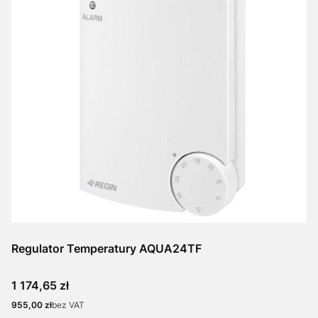
Regulator Temperatury AQUA24TF
Cena
1 174,65 zł
Cena
955,00 zł
bez VAT