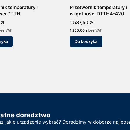
nik temperatury i
Przetwornik temperatury i
ości DTTH
wilgotności DTTH4-420
Cena
zł
1 537,50 zł
Cena
bez VAT
1 250,00 zł
bez VAT
zyka
Do koszyka
łatne doradztwo
sz jakie urządzenie wybrać? Doradzimy w doborze najlepsz