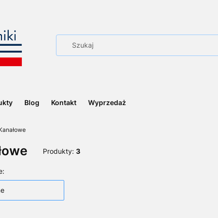
ukty
Blog
Kontakt
Wyprzedaż
Kanałowe
łowe
Produkty:
3
 produktów
e:
ne