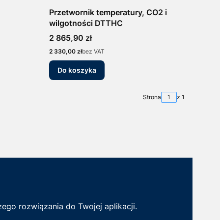
Przetwornik temperatury, CO2 i
wilgotności DTTHC
Cena
2 865,90 zł
Cena
2 330,00 zł
bez VAT
Do koszyka
Strona
z 1
ego rozwiązania do Twojej aplikacji.