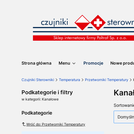
Strona główna
Menu
Promocje
Nowe prod
Czujniki Sterowniki
Temperatura
Przetworniki Temperatury
Kana
Podkategorie i filtry
w kategorii: Kanałowe
Lista
Sortowani
Podkategorie
Domyśl
Wróć do: Przetworniki Temperatury