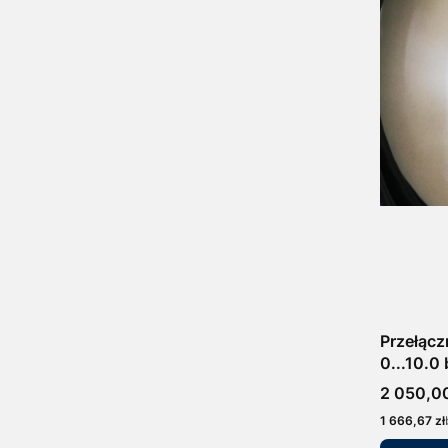
Przełącz
0...10.0 
Cena
2 050,00
Cena
1 666,67 zł