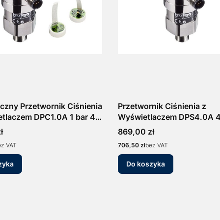
iczny Przetwornik Ciśnienia
Przetwornik Ciśnienia z
tlaczem DPC1.0A 1 bar 4-
Wyświetlaczem DPS4.0A 4
10V Presostat PNP
20mA/0-10V Manometr
Cena
ł
869,00 zł
Elektroniczny Presostat
Cena
ez VAT
706,50 zł
bez VAT
zyka
Do koszyka