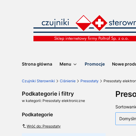
Strona główna
Menu
Promocje
Nowe prod
Czujniki Sterowniki
Ciśnienie
Presostaty
Presostaty elektro
Preso
Podkategorie i filtry
w kategorii: Presostaty elektroniczne
Lista
Sortowani
Podkategorie
Domyśl
Wróć do: Presostaty