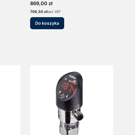
4-20mA/0-10V Manometr
Cena
869,00 zł
Presostat Elektroniczny
Cena
706,50 zł
bez VAT
Do koszyka