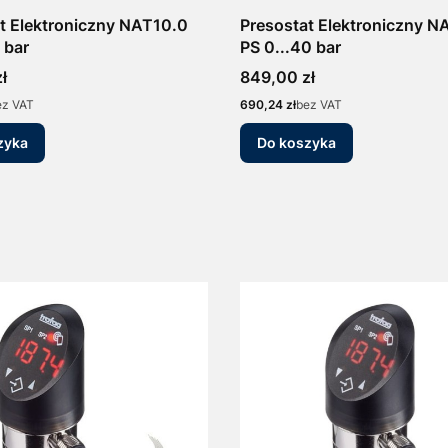
t Elektroniczny NAT10.0
Presostat Elektroniczny 
 bar
PS 0...40 bar
Cena
ł
849,00 zł
Cena
ez VAT
690,24 zł
bez VAT
zyka
Do koszyka