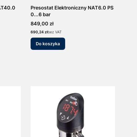
NAT40.0
Presostat Elektroniczny NAT6.0 PS
0...6 bar
Cena
849,00 zł
Cena
690,24 zł
bez VAT
Do koszyka