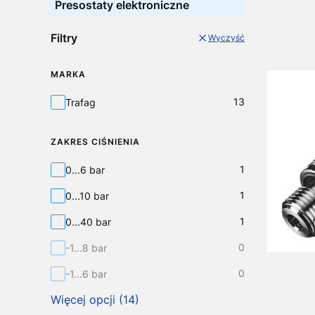
Presostaty elektroniczne
Filtry
Wyczyść
MARKA
Marka
13
Trafag
ZAKRES CIŚNIENIA
Zakres Ciśnienia
1
0...6 bar
1
0...10 bar
1
0...40 bar
0
-1...8 bar
0
-1...6 bar
Więcej opcji (14)