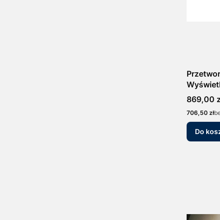
Przetwor
Wyświet
bar 4-2
Cena
869,00 z
Elektron
Cena
706,50 zł
b
Do kos