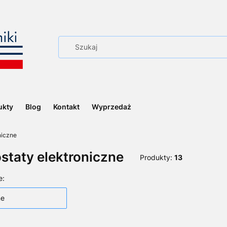
ukty
Blog
Kontakt
Wyprzedaż
niczne
staty elektroniczne
Produkty:
13
 produktów
e:
ne