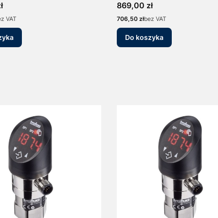
0-10V Manometr
20mA/0-10V Presostat
Cena
ł
869,00 zł
iczny Presostat
Elektroniczny Manometr
Cena
ez VAT
706,50 zł
bez VAT
zyka
Do koszyka