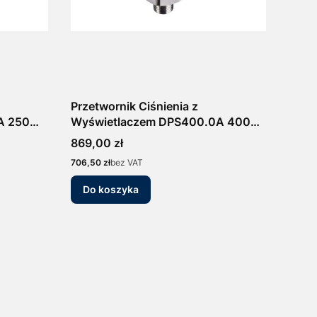
Przetwornik Ciśnienia z
A 250
Wyświetlaczem DPS400.0A 400
etr
bar 4-20mA/0-10V Manometr
Cena
869,00 zł
Elektroniczny Presostat
Cena
706,50 zł
bez VAT
Do koszyka