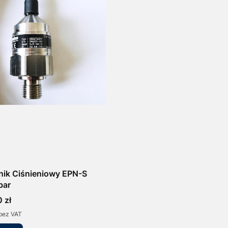
nik Ciśnieniowy EPN-S
bar
 zł
bez VAT