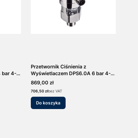
Przetwornik Ciśnienia z
 bar 4-
Wyświetlaczem DPS6.0A 6 bar 4-
20mA/0-10V Manometr
Cena
869,00 zł
Elektroniczny Presostat
Cena
706,50 zł
bez VAT
Do koszyka