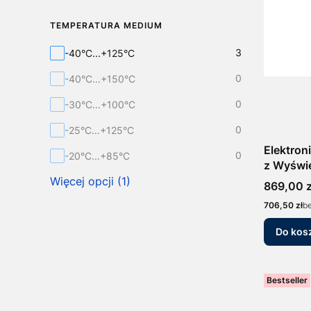
TEMPERATURA MEDIUM
Temperatura Medium
3
-40°C...+125°C
0
-40°C...+150°C
0
-30°C...+100°C
0
-25°C...+125°C
Elektron
0
-20°C...+85°C
z Wyświe
20mA/0-
Więcej opcji (1)
Cena
869,00 z
Cena
706,50 zł
b
Do kos
Bestseller