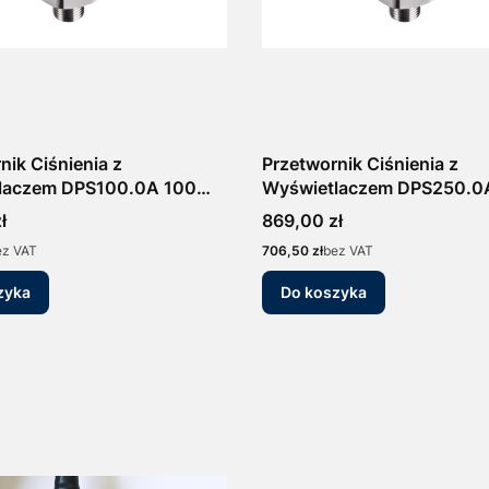
nik Ciśnienia z
Przetwornik Ciśnienia z
laczem DPS100.0A 100
Wyświetlaczem DPS250.0
0mA/0-10V Manometr
bar 4-20mA/0-10V Manom
Cena
ł
869,00 zł
iczny Presostat
Elektroniczny Presostat
Cena
ez VAT
706,50 zł
bez VAT
zyka
Do koszyka