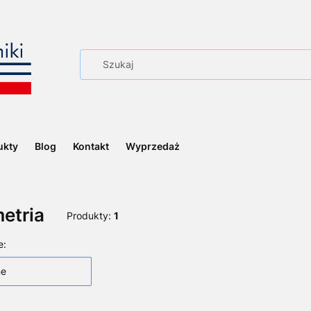
ukty
Blog
Kontakt
Wyprzedaż
etria
Produkty:
1
 produktów
e:
ne