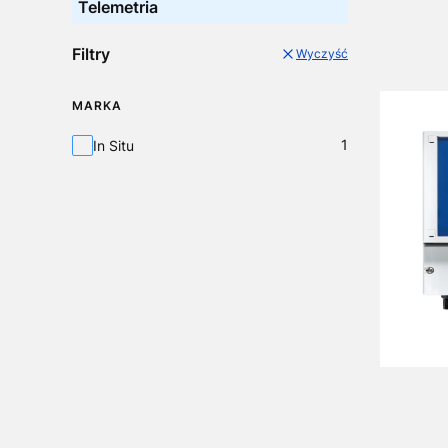
Telemetria
Filtry
Wyczyść
MARKA
Marka
1
In Situ