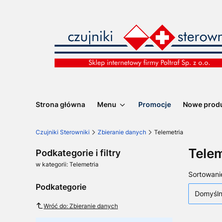
Strona główna
Menu
Promocje
Nowe prod
Czujniki Sterowniki
Zbieranie danych
Telemetria
Telem
Podkategorie i filtry
w kategorii: Telemetria
Lista
Sortowani
Podkategorie
Domyśl
Wróć do: Zbieranie danych