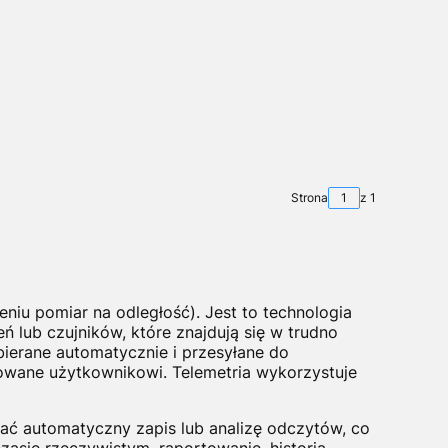
Strona
z 1
czeniu pomiar na odległość). Jest to technologia
ń lub czujników, które znajdują się w trudno
ierane automatycznie i przesyłane do
towane użytkownikowi. Telemetria wykorzystuje
 automatyczny zapis lub analizę odczytów, co
zasie rzeczywistym, raportowanie, historia,