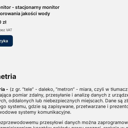
itor - stacjonarny monitor
orowania jakości wody
 zł
bez VAT
zyka
etria
ia -
(z gr. “tele” - daleko, “metron” - miara, czyli w tłuma
ająca pomiar zdalny, przesyłanie i analizę danych z urządze
ch, oddalonych lub niebezpiecznych miejscach. Dane są zb
ego systemu, gdzie są zapisywane, przetwarzane i prezen
wodowe systemy komunikacyjne.
bezprzewodowemu przesyłowi danych można zaprogramować
 zmniejszeniem kosztów nakładu pracy ręcznej, reakcję w c