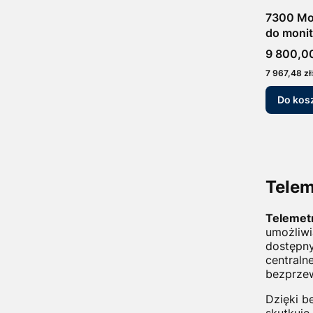
7300 Mon
do monit
Cena
9 800,00
Cena
7 967,48 zł
Do kos
Telem
Telemetr
umożliwi
dostępny
centraln
bezprze
Dzięki 
skutkuje