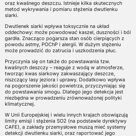
oraz kwaśnego deszczu. Istnieje kilka skutecznych
metod wykrywania i pomiaru stężenia dwutlenku
siarki.
Dwutlenek siarki wpływa toksycznie na układ
oddechowy: może powodować kaszel, duszności i ból
gardła. Znacząco pogarsza stan osób cierpiących z
powodu astmy, POChP i alergii. W dużym stężeniu
może prowadzić do zatrucia i uszkodzenia płuc.
Przyczynia się on także do powstawania tzw.
kwaśnych deszczy – reaguje z wodą w atmosferze,
tworząc kwas siarkowy zakwaszający deszcze,
niszczący lasy jeziora i uprawy. Dodatkowo wpływa
na pogorszenie jakości powietrza, przyczyniając się
do powstawania smogu. Dlatego jego detekcja jest
niezbędna w prowadzeniu zrównoważonej polityki
klimatycznej.
W Unii Europejskiej i wielu innych krajach obowiązują
limity emisji i stężenia SO
2
(na podstawie dyrektywy
CAFE), a zakłady przemysłowe muszą mieć systemy
detekcji dwutlenku siarki, oraz raportować jego