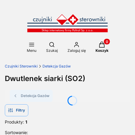
Produkty w koszy
Otwórz wyszukiwarkę
Menu
Szukaj
Zaloguj się
Koszyk
Czujniki Sterowniki
Detekcja Gazów
Dwutlenek siarki (SO2)
Detekcja Gazów
Filtry
Produkty:
1
Lista produktów
Sortowanie: