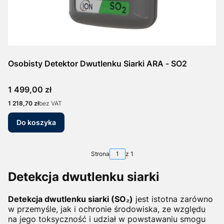
Osobisty Detektor Dwutlenku Siarki ARA - SO2
Cena
1 499,00 zł
Cena
1 218,70 zł
bez VAT
Do koszyka
Strona
z 1
Detekcja dwutlenku siarki
Detekcja dwutlenku siarki (SO₂)
jest istotna zarówno
w przemyśle, jak i ochronie środowiska, ze względu
na jego toksyczność i udział w powstawaniu smogu