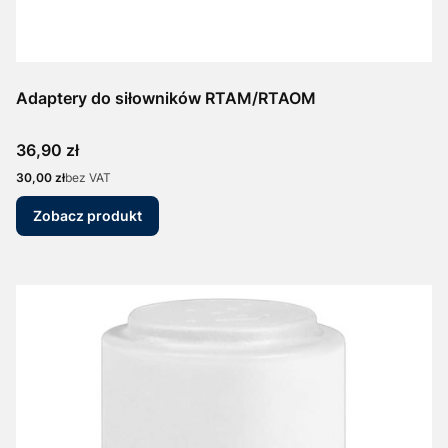
Adaptery do siłowników RTAM/RTAOM
Cena
36,90 zł
Cena
30,00 zł
bez VAT
Zobacz produkt