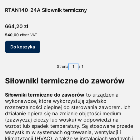
RTAN140-24A Siłownik termiczny
Cena
664,20 zł
Cena
540,00 zł
bez VAT
Do koszyka
Strona
z 1
Siłowniki termiczne do zaworów
Siłowniki termiczne do zaworów
to urządzenia
wykonawcze, które wykorzystują zjawisko
rozszerzalności cieplnej do sterowania zaworem. Ich
działanie opiera się na zmianie objętości medium
(zazwyczaj cieczy lub wosku) w odpowiedzi na
wzrost lub spadek temperatury. Są stosowane przede
wszystkim w systemach ogrzewania, wentylacji i
klimatyzacji (HVAC), a także w instalacjach wodnych i