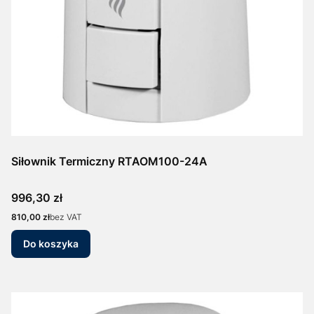
Siłownik Termiczny RTAOM100-24A
Cena
996,30 zł
Cena
810,00 zł
bez VAT
Do koszyka