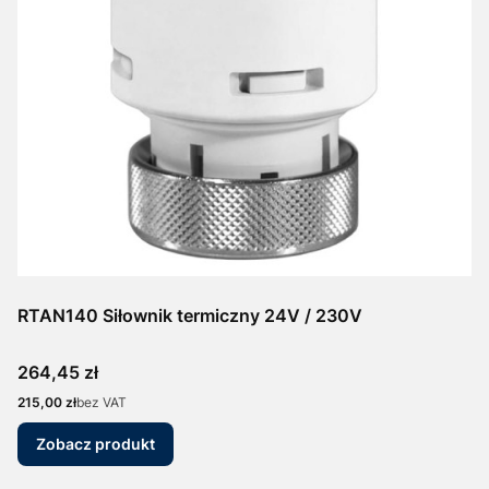
RTAN140 Siłownik termiczny 24V / 230V
Cena
264,45 zł
Cena
215,00 zł
bez VAT
Zobacz produkt