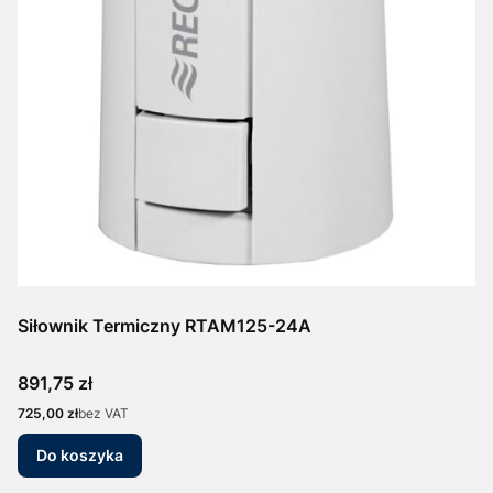
Siłownik Termiczny RTAM125-24A
Cena
891,75 zł
Cena
725,00 zł
bez VAT
Do koszyka