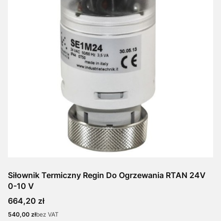
Siłownik Termiczny Regin Do Ogrzewania RTAN 24V
0-10 V
Cena
664,20 zł
Cena
540,00 zł
bez VAT