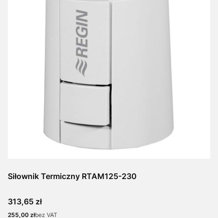
Siłownik Termiczny RTAM125-230
Cena
313,65 zł
Cena
255,00 zł
bez VAT