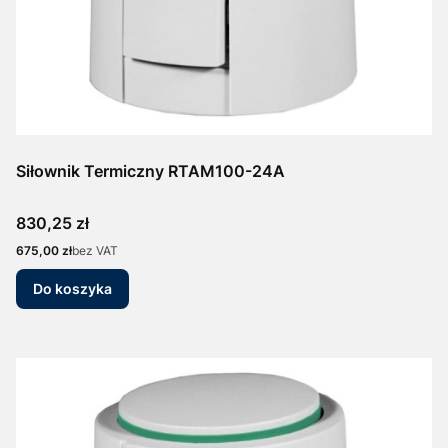
Siłownik Termiczny RTAM100-24A
Cena
830,25 zł
Cena
675,00 zł
bez VAT
Do koszyka