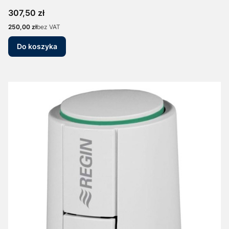
Cena
307,50 zł
Cena
250,00 zł
bez VAT
Do koszyka