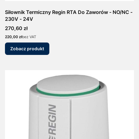
Siłownik Termiczny Regin RTA Do Zaworów - NO/NC -
230V - 24V
Cena
270,60 zł
Cena
220,00 zł
bez VAT
Zobacz produkt