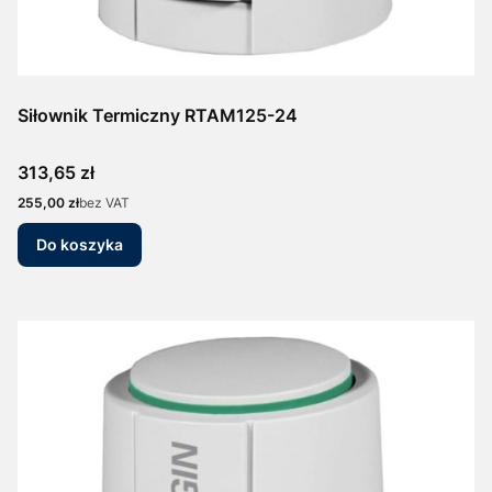
Siłownik Termiczny RTAM125-24
Cena
313,65 zł
Cena
255,00 zł
bez VAT
Do koszyka