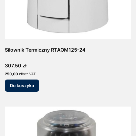
Siłownik Termiczny RTAOM125-24
Cena
307,50 zł
Cena
250,00 zł
bez VAT
Do koszyka