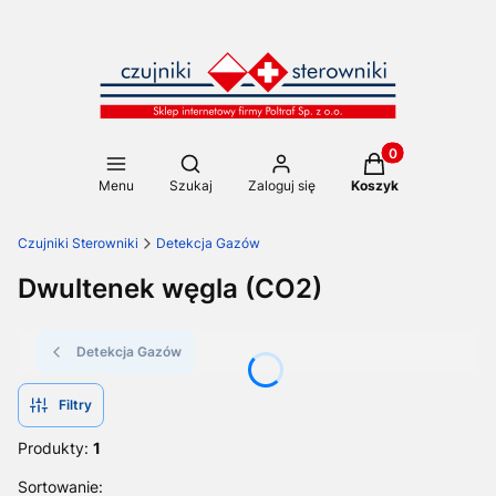
Produkty w koszy
Otwórz wyszukiwarkę
Menu
Szukaj
Zaloguj się
Koszyk
Czujniki Sterowniki
Detekcja Gazów
Dwultenek węgla (CO2)
Detekcja Gazów
Filtry
Produkty:
1
Lista produktów
Sortowanie: