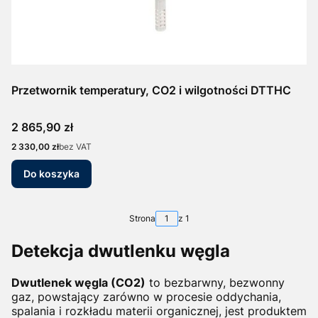
Przetwornik temperatury, CO2 i wilgotności DTTHC
Cena
2 865,90 zł
Cena
2 330,00 zł
bez VAT
Do koszyka
Strona
z 1
Detekcja dwutlenku węgla
Dwutlenek węgla (CO2)
to bezbarwny, bezwonny
gaz, powstający zarówno w procesie oddychania,
spalania i rozkładu materii organicznej, jest produktem