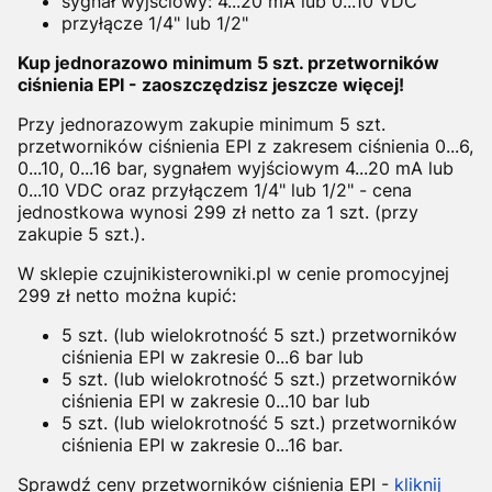
sygnał wyjściowy: 4...20 mA lub 0...10 VDC
przyłącze 1/4" lub 1/2"
Kup jednorazowo minimum 5 szt. przetworników
ciśnienia EPI - zaoszczędzisz jeszcze więcej!
Przy jednorazowym zakupie minimum 5 szt.
przetworników ciśnienia EPI z zakresem ciśnienia 0...6,
0...10, 0...16 bar, sygnałem wyjściowym 4...20 mA lub
0...10 VDC oraz przyłączem 1/4" lub 1/2" - cena
jednostkowa wynosi 299 zł netto za 1 szt. (przy
zakupie 5 szt.).
W sklepie czujnikisterowniki.pl w cenie promocyjnej
299 zł netto można kupić:
5 szt. (lub wielokrotność 5 szt.) przetworników
ciśnienia EPI w zakresie 0...6 bar lub
5 szt. (lub wielokrotność 5 szt.) przetworników
ciśnienia EPI w zakresie 0...10 bar lub
5 szt. (lub wielokrotność 5 szt.) przetworników
ciśnienia EPI w zakresie 0...16 bar.
Sprawdź ceny przetworników ciśnienia EPI -
kliknij