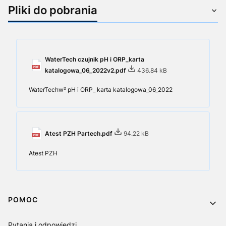
Pliki do pobrania
WaterTech czujnik pH i ORP_karta
katalogowa_06_2022v2.pdf
436.84 kB
WaterTechw² pH i ORP_ karta katalogowa_06_2022
Atest PZH Partech.pdf
94.22 kB
Atest PZH
Linki w stopce
POMOC
Pytania i odpowiedzi