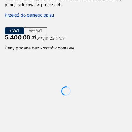
pitnej, ścieków i w procesach.
Przejdź do pełnego opisu
z VAT
bez VAT
Cena
5 400,00 zł
w tym 23% VAT
w tym
23%
VAT
Ceny podane bez kosztów dostawy.
Wybierz wariant produktu:
Poszczególne warianty mogą różnić się ceną
*
Czujnik
Wybierz
*
Długość kabla
Wybierz