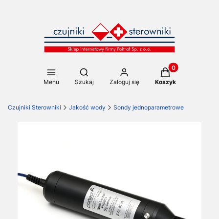
Produkty w koszy
Otwórz wyszukiwarkę
Menu
Szukaj
Zaloguj się
Koszyk
Czujniki Sterowniki
Jakość wody
Sondy jednoparametrowe