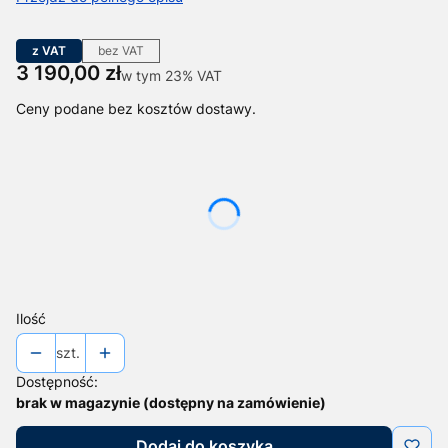
z VAT
bez VAT
Cena
3 190,00 zł
w tym 23% VAT
w tym
23%
VAT
Ceny podane bez kosztów dostawy.
Wybierz wariant produktu:
Poszczególne warianty mogą różnić się ceną
*
Czujniki
Wybierz
Ilość
szt.
Dostępność:
brak w magazynie (dostępny na zamówienie)
Dodaj do koszyka