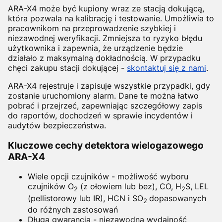
ARA-X4 może być kupiony wraz ze stacją dokującą,
która pozwala na kalibrację i testowanie. Umożliwia to
pracownikom na przeprowadzenie szybkiej i
niezawodnej weryfikacji. Zmniejsza to ryzyko błędu
użytkownika i zapewnia, że urządzenie będzie
działało z maksymalną dokładnością. W przypadku
chęci zakupu stacji dokującej -
skontaktuj się z nami
.
ARA-X4 rejestruje i zapisuje wszystkie przypadki, gdy
zostanie uruchomiony alarm. Dane te można łatwo
pobrać i przejrzeć, zapewniając szczegółowy zapis
do raportów, dochodzeń w sprawie incydentów i
audytów bezpieczeństwa.
Kluczowe cechy detektora wielogazowego
ARA-X4
Wiele opcji czujników - możliwość wyboru
czujników O
(z ołowiem lub bez), CO, H
S, LEL
2
2
(pellistorowy lub IR), HCN i SO
dopasowanych
2
do różnych zastosowań
Długa gwarancja - niezawodna wydajność