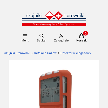
Produkty w koszy
Otwórz wyszukiwarkę
Menu
Szukaj
Zaloguj się
Koszyk
Czujniki Sterowniki
Detekcja Gazów
Detektor wielogazowy