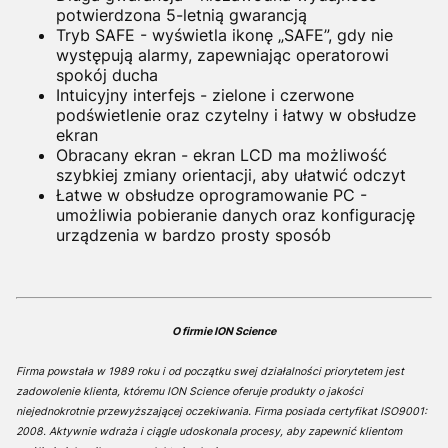
potwierdzona 5-letnią gwarancją
Tryb SAFE - wyświetla ikonę „SAFE”, gdy nie
występują alarmy, zapewniając operatorowi
spokój ducha
Intuicyjny interfejs - zielone i czerwone
podświetlenie oraz czytelny i łatwy w obsłudze
ekran
Obracany ekran - ekran LCD ma możliwość
szybkiej zmiany orientacji, aby ułatwić odczyt
Łatwe w obsłudze oprogramowanie PC -
umożliwia pobieranie danych oraz konfigurację
urządzenia w bardzo prosty sposób
O firmie ION Science
Firma powstała w 1989 roku i od początku swej działalności priorytetem jest
zadowolenie klienta, któremu ION Science oferuje produkty o jakości
niejednokrotnie przewyższającej oczekiwania. Firma posiada certyfikat ISO9001:
2008. Aktywnie wdraża i ciągle udoskonala procesy, aby zapewnić klientom