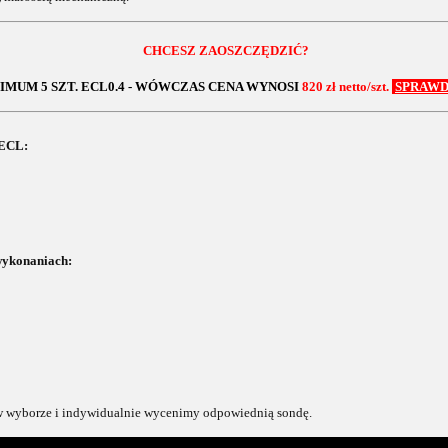
CHCESZ ZAOSZCZĘDZIĆ?
IMUM 5 SZT. ECL0.4 - WÓWCZAS CENA WYNOSI
820 zł netto/szt.
SPRAWD
 ECL:
wykonaniach:
 wyborze i indywidualnie wycenimy odpowiednią sondę.