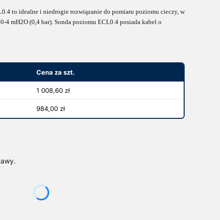
.4 to idealne i niedrogie rozwiązanie do pomiaru poziomu cieczy, w
 0-4 mH2O (0,4 bar). Sonda poziomu ECL0.4 posiada kabel o
Cena za szt.
1 008,60 zł
984,00 zł
tawy.
żnić się ceną