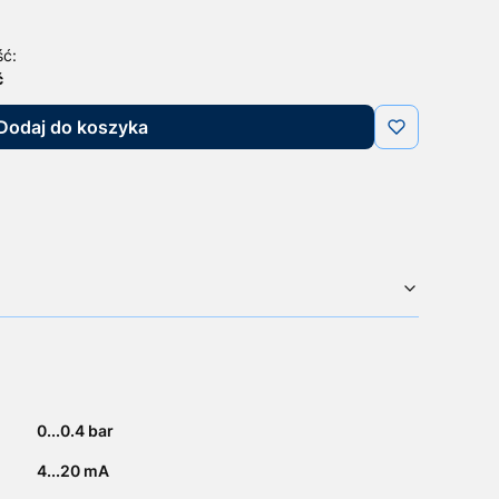
ść:
ć
Dodaj do koszyka
0...0.4 bar
4...20 mA