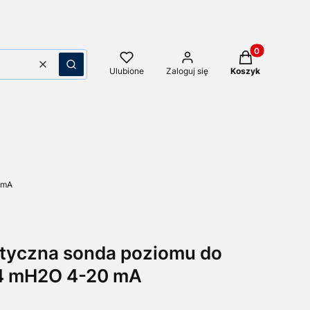
Produkty w kos
Wyczyść
Szukaj
Ulubione
Zaloguj się
Koszyk
 mA
atyczna sonda poziomu do
 4 mH2O 4-20 mA