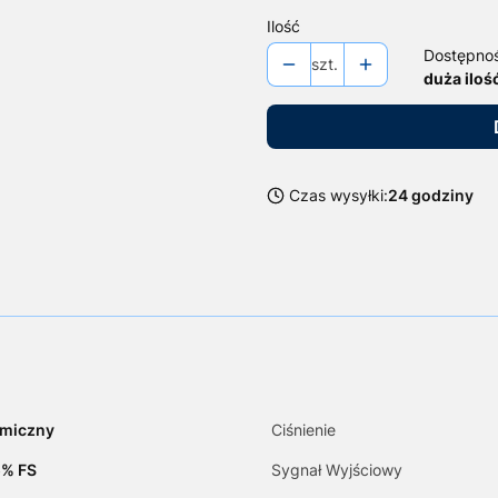
Ilość
Dostępno
szt.
duża iloś
Czas wysyłki:
24 godziny
amiczny
Ciśnienie
5% FS
Sygnał Wyjściowy