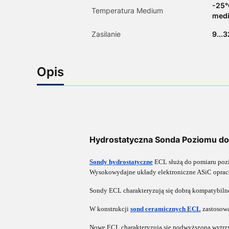
-25°
Temperatura Medium
medi
Zasilanie
9...
Opis
Hydrostatyczna Sonda Poziomu do
Sondy hydrostatyczne
ECL służą do pomiaru pozi
Wysokowydajne układy elektroniczne ASiC opraco
Sondy ECL charakteryzują się dobrą kompatybiln
W konstrukcji
sond ceramicznych ECL
zastosowa
Nowe ECL charakteryzują się podwyższoną wytrz