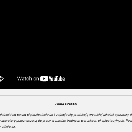
Firma TRAFAG
alność od ponad pięćdziesięciu lat i zajmuje się produkcją wysokiej jakości aparatury 
e aparaturę przeznaczoną do pracy w bardzo trudnych warunkach eksploatacyjnych. Pos
 ciśnienia.