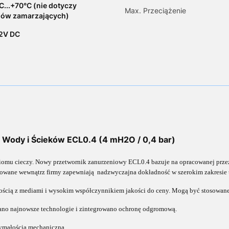
C...+70°C (nie dotyczy
Max. Przeciążenie
ów zamarzających)
32V DC
 Wody i Ścieków ECL0.4 (4 mH2O / 0,4 bar)
omu cieczy. Nowy przetwornik zanurzeniowy ECL0.4 bazuje na opracowanej przez f
wane wewnątrz firmy zapewniają nadzwyczajna dokładność w szerokim zakresie t
ością z mediami i wysokim współczynnikiem jakości do ceny. Mogą być stosowane
no najnowsze technologie i zintegrowano ochronę odgromową.
ymałością mechaniczną.