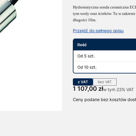
Hydrostatyczna sonda ceramiczna ECL0
tym wody oraz ścieków. Tu w zakresie
długości 10m.
Przejdź do pełnego opisu
Ilość
Od 5 szt.
Od 10 szt.
z VAT
bez VAT
Cena
1 107,00 zł
w tym 23% VAT
w tym
23%
VAT
Ceny podane bez kosztów dos
Wybierz wariant produktu:
Poszczególne warianty mogą ró