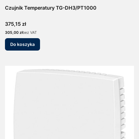
Czujnik Temperatury TG-DH3/PT1000
Cena
375,15 zł
Cena
305,00 zł
bez VAT
Do koszyka