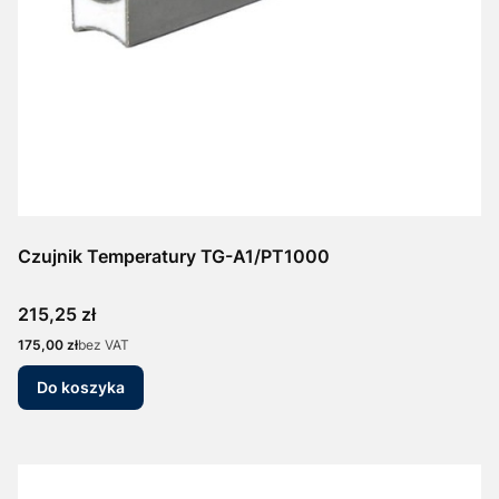
Czujnik Temperatury TG-A1/PT1000
Cena
215,25 zł
Cena
175,00 zł
bez VAT
Do koszyka