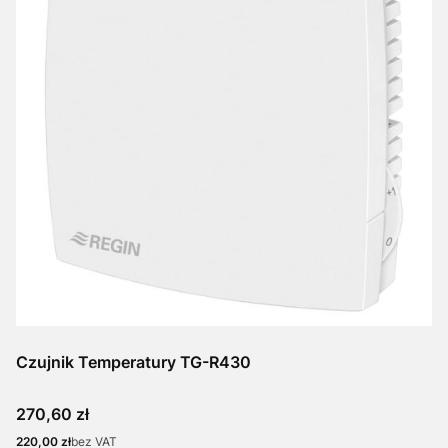
Czujnik Temperatury TG-R430
Cena
270,60 zł
Cena
220,00 zł
bez VAT