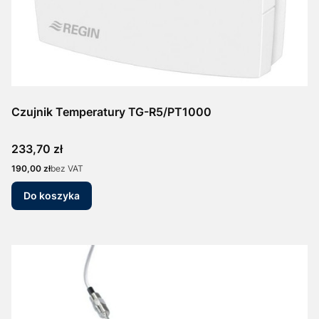
Czujnik Temperatury TG-R5/PT1000
Cena
233,70 zł
Cena
190,00 zł
bez VAT
Do koszyka