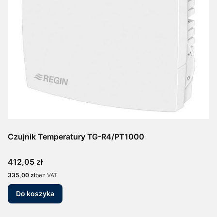
Czujnik Temperatury TG-R4/PT1000
Cena
412,05 zł
Cena
335,00 zł
bez VAT
Do koszyka