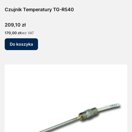
Czujnik Temperatury TG-R540
Cena
209,10 zł
Cena
170,00 zł
bez VAT
Do koszyka