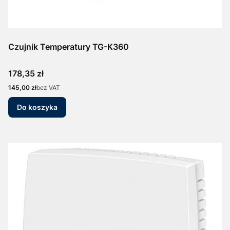
Czujnik Temperatury TG-K360
Cena
178,35 zł
Cena
145,00 zł
bez VAT
Do koszyka