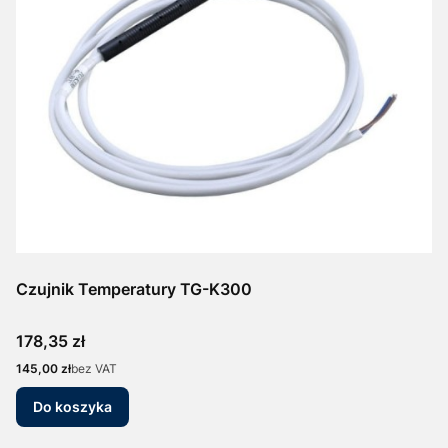
Czujnik Temperatury TG-K300
Cena
178,35 zł
Cena
145,00 zł
bez VAT
Do koszyka