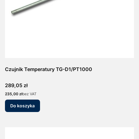
Czujnik Temperatury TG-D1/PT1000
Cena
289,05 zł
Cena
235,00 zł
bez VAT
Do koszyka