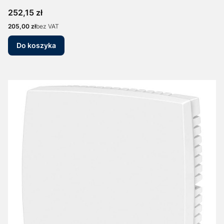
Cena
252,15 zł
Cena
205,00 zł
bez VAT
Do koszyka