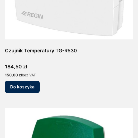
Czujnik Temperatury TG-R530
Cena
184,50 zł
Cena
150,00 zł
bez VAT
Do koszyka