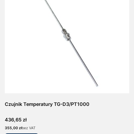
Czujnik Temperatury TG-D3/PT1000
Cena
436,65 zł
Cena
355,00 zł
bez VAT