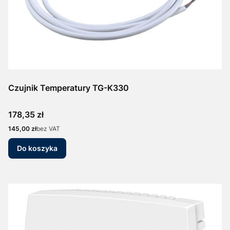
Czujnik Temperatury TG-K330
Cena
178,35 zł
Cena
145,00 zł
bez VAT
Do koszyka