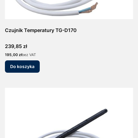
Czujnik Temperatury TG-D170
Cena
239,85 zł
Cena
195,00 zł
bez VAT
Do koszyka