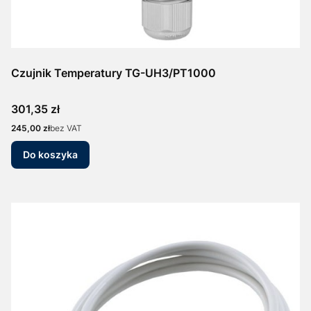
Czujnik Temperatury TG-UH3/PT1000
Cena
301,35 zł
Cena
245,00 zł
bez VAT
Do koszyka