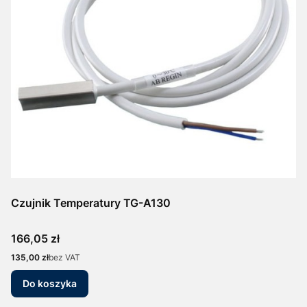
Czujnik Temperatury TG-A130
Cena
166,05 zł
Cena
135,00 zł
bez VAT
Do koszyka