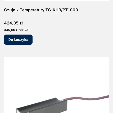
Czujnik Temperatury TG-KH3/PT1000
Cena
424,35 zł
Cena
345,00 zł
bez VAT
Do koszyka