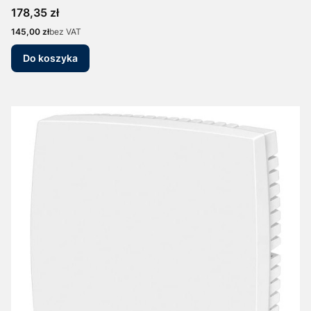
Cena
178,35 zł
Cena
145,00 zł
bez VAT
Do koszyka