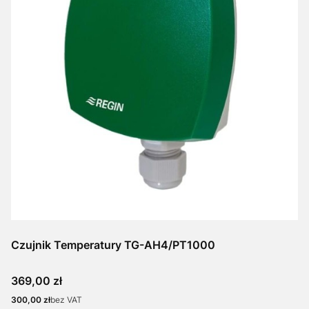
Czujnik Temperatury TG-AH4/PT1000
Cena
369,00 zł
Cena
300,00 zł
bez VAT