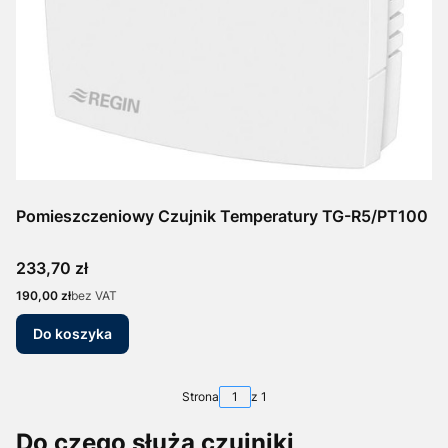
Pomieszczeniowy Czujnik Temperatury TG-R5/PT100
Cena
233,70 zł
Cena
190,00 zł
bez VAT
Do koszyka
Strona
z 1
Do czego służą czujniki