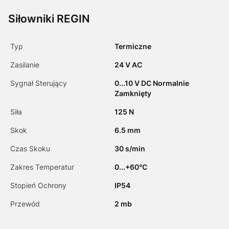
Siłowniki REGIN
Typ
Termiczne
Zasilanie
24 V AC
Sygnał Sterujący
0...10 V DC Normalnie
Zamknięty
Siła
125 N
Skok
6.5 mm
Czas Skoku
30 s/min
Zakres Temperatur
0...+60°C
Stopień Ochrony
IP54
Przewód
2 mb