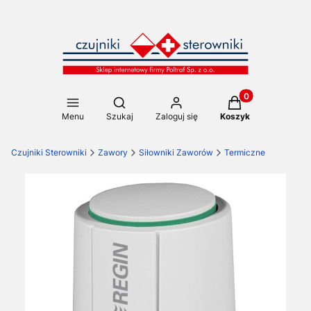
Produkty w koszy
Otwórz wyszukiwarkę
Menu
Szukaj
Zaloguj się
Koszyk
Czujniki Sterowniki
Zawory
Siłowniki Zaworów
Termiczne