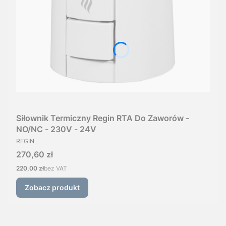
Siłownik Termiczny Regin RTA Do Zaworów -
NO/NC - 230V - 24V
PRODUCENT
REGIN
Cena
270,60 zł
Cena
220,00 zł
bez VAT
Zobacz produkt