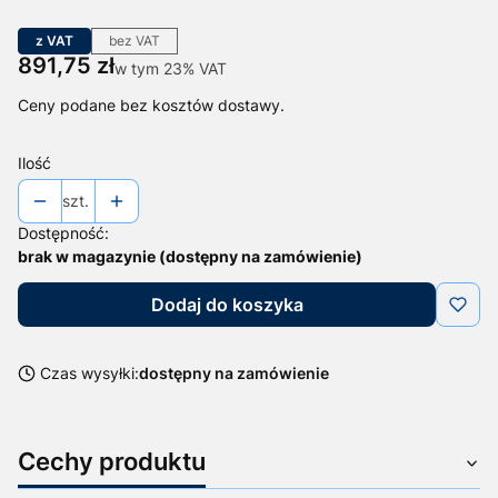
z VAT
bez VAT
Cena
891,75 zł
w tym 23% VAT
w tym
23%
VAT
Ceny podane bez kosztów dostawy.
Ilość
szt.
Dostępność:
brak w magazynie (dostępny na zamówienie)
Dodaj do koszyka
Czas wysyłki:
dostępny na zamówienie
Cechy produktu