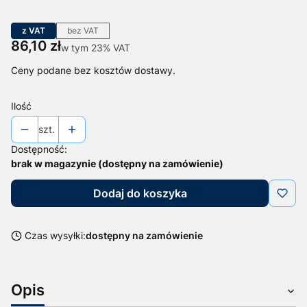
z VAT
bez VAT
Cena
86,10 zł
w tym 23% VAT
w tym
23%
VAT
Ceny podane bez kosztów dostawy.
Ilość
szt.
Dostępność:
brak w magazynie (dostępny na zamówienie)
Dodaj do koszyka
Czas wysyłki:
dostępny na zamówienie
Opis