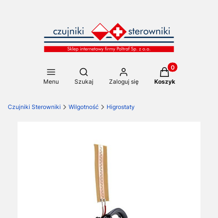
Produkty w koszy
Otwórz wyszukiwarkę
Menu
Szukaj
Zaloguj się
Koszyk
Czujniki Sterowniki
Wilgotność
Higrostaty