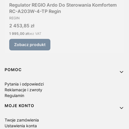
Regulator REGIO Ardo Do Sterowania Komfortem
RC-A203W-4-TP Regin
PRODUCENT
REGIN
Cena
2 453,85 zł
Cena
1 995,00 zł
bez VAT
Zobacz produkt
Linki w stopce
POMOC
Pytania i odpowiedzi
Reklamacje i zwroty
Regulamin
MOJE KONTO
Twoje zamówienia
Ustawienia konta