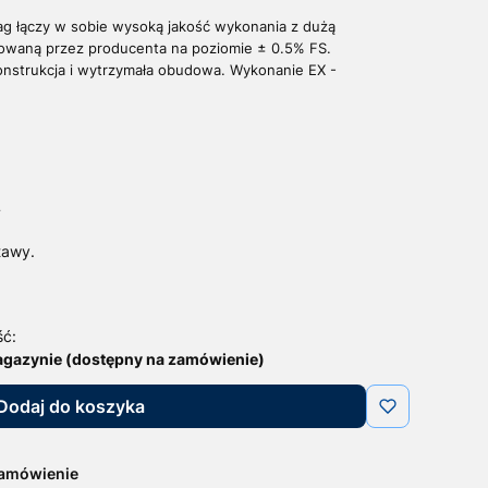
ag łączy w sobie wysoką jakość wykonania z dużą
owaną przez producenta na poziomie ± 0.5% FS.
onstrukcja i wytrzymała obudowa.
Wykonanie EX -
T
tawy.
ść:
agazynie (dostępny na zamówienie)
Dodaj do koszyka
zamówienie