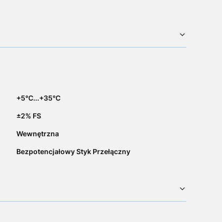
+5°C...+35°C
±2% FS
Wewnętrzna
Bezpotencjałowy Styk Przełączny