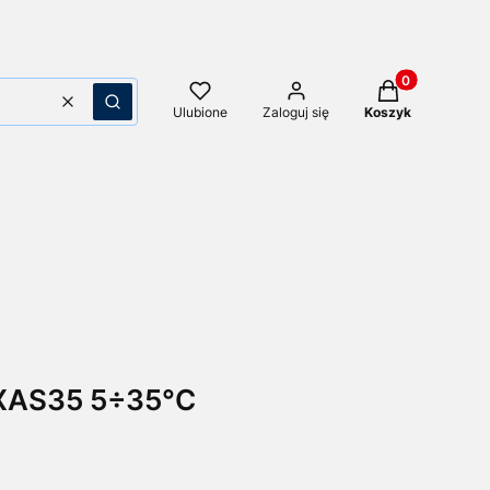
Produkty w kos
Wyczyść
Szukaj
Ulubione
Zaloguj się
Koszyk
EXAS35 5÷35°C