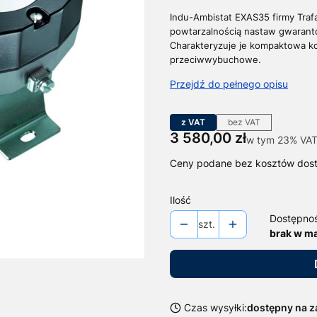
Indu-Ambistat EXAS35 firmy Traf
powtarzalnością nastaw gwarant
Charakteryzuje je kompaktowa k
przeciwwybuchowe.
Przejdź do pełnego opisu
z VAT
bez VAT
Cena
3 580,00 zł
w tym 23% VAT
w tym
23%
VA
Ceny podane bez kosztów dos
Ilość
Dostępno
szt.
brak w m
Czas wysyłki:
dostępny na 