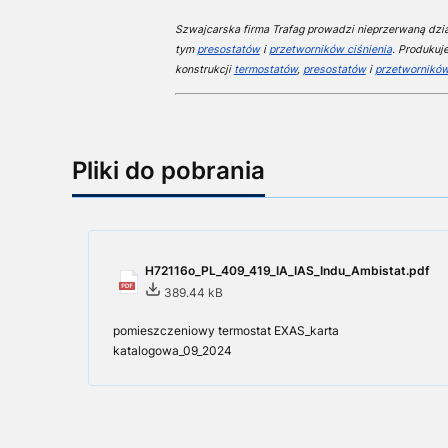
Szwajcarska firma Trafag prowadzi nieprzerwaną dział
tym
presostatów
i
przetworników ciśnienia
. Produkuj
konstrukcji
termostatów
,
presostatów
i
przetworników
Pliki do pobrania
H72116o_PL_409_419_IA_IAS_Indu_Ambistat.pdf
389.44 kB
pomieszczeniowy termostat EXAS_karta
katalogowa_09_2024