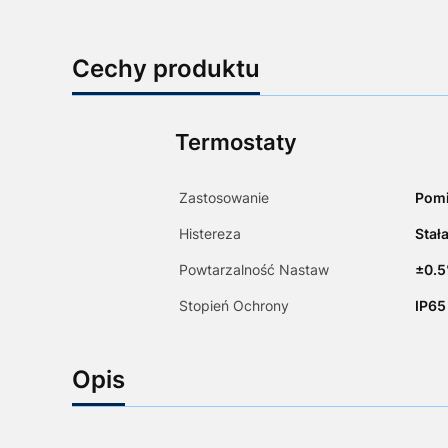
Cechy produktu
Termostaty
Zastosowanie
Pom
Histereza
Stał
Powtarzalność Nastaw
±0.5
Stopień Ochrony
IP65
Opis