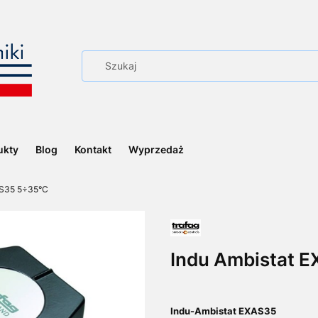
ukty
Blog
Kontakt
Wyprzedaż
AS35 5÷35°C
Indu Ambistat 
Indu-Ambistat EXAS35