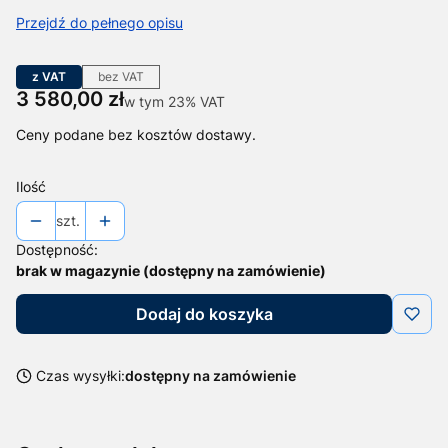
Przejdź do pełnego opisu
z VAT
bez VAT
Cena
3 580,00 zł
w tym 23% VAT
w tym
23%
VAT
Ceny podane bez kosztów dostawy.
Ilość
szt.
Dostępność:
brak w magazynie (dostępny na zamówienie)
Dodaj do koszyka
Czas wysyłki:
dostępny na zamówienie