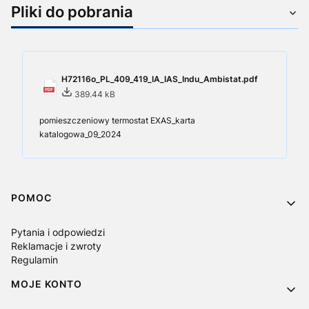
Pliki do pobrania
H72116o_PL_409_419_IA_IAS_Indu_Ambistat.pdf
389.44 kB
pomieszczeniowy termostat EXAS_karta
katalogowa_09_2024
Linki w stopce
POMOC
Pytania i odpowiedzi
Reklamacje i zwroty
Regulamin
MOJE KONTO