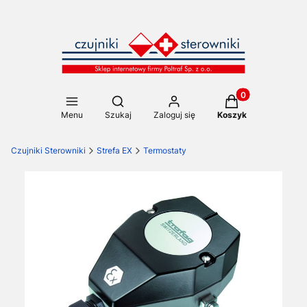
Produkty w koszy
Otwórz wyszukiwarkę
Menu
Szukaj
Zaloguj się
Koszyk
Czujniki Sterowniki
Strefa EX
Termostaty